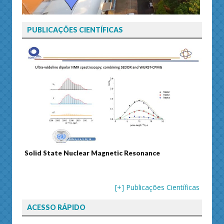
PUBLICAÇÕES CIENTÍFICAS
Journal of Separation Science
Su
[+] Publicações Científicas
ACESSO RÁPIDO