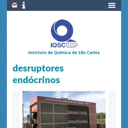
Instituto de Química de São Carlos
desruptores
endócrinos