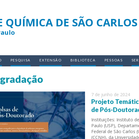
E QUÍMICA DE SÃO CARLOS
Paulo
O
PESQUISA
EXTENSÃO
BIBLIOTECA
PESSOAS
SE
gradação
7 de junho de 2024
Projeto Temátic
de Pós-Doutorad
Instituições: Instituto
Paulo (USP), Departame
Federal de São Carlos 
(CCNH), da Universida