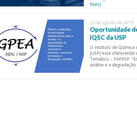
Mais]
13 de agosto de 2019
Oportunidade de
IQSC da USP
O Instituto de Química 
(USP) está oferecendo 
Temático – FAPESP “Est
análise e a degradação 
 of Separation Science
Sustainable Energy Technolog
Assessments