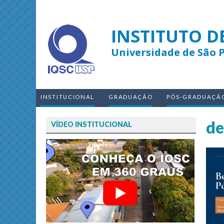
INSTITUTO D
Universidade de São 
INSTITUCIONAL
GRADUAÇÃO
PÓS-GRADUAÇÃ
de
VÍDEO INSTITUCIONAL