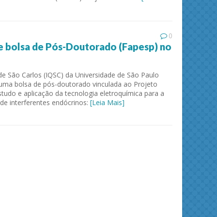
0
 bolsa de Pós-Doutorado (Fapesp) no
de São Carlos (IQSC) da Universidade de São Paulo
uma bolsa de pós-doutorado vinculada ao Projeto
udo e aplicação da tecnologia eletroquímica para a
de interferentes endócrinos:
[Leia Mais]
ies and
Journal of Molecular Liquids
Solid 