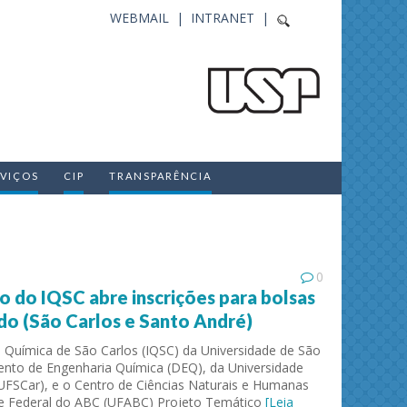
WEBMAIL |
INTRANET |
RVIÇOS
CIP
TRANSPARÊNCIA
0
o do IQSC abre inscrições para bolsas
o (São Carlos e Santo André)
 de Química de São Carlos (IQSC) da Universidade de São
nto de Engenharia Química (DEQ), da Universidade
(UFSCar), e o Centro de Ciências Naturais e Humanas
de Federal do ABC (UFABC) Projeto Temático
[Leia