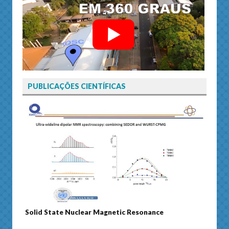
PUBLICAÇÕES CIENTÍFICAS
Solid State Nuclear Magnetic Resonance
Journ