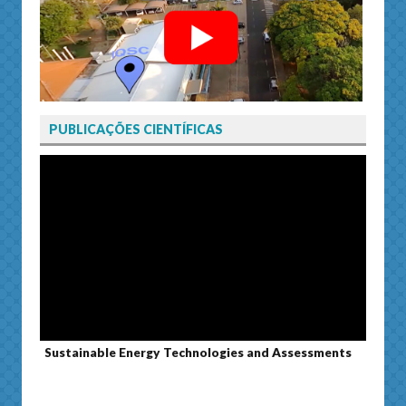
PUBLICAÇÕES CIENTÍFICAS
Sustainable Energy Technologies and Assessments
Journ