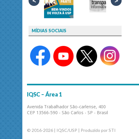
<
>
MÍDIAS SOCIAIS
IQSC – Área 1
Avenida Trabalhador São-carlense, 400
CEP 13566-590 - São Carlos - SP - Brasil
© 2016-2026 | IQSC/USP | Produzido por STI