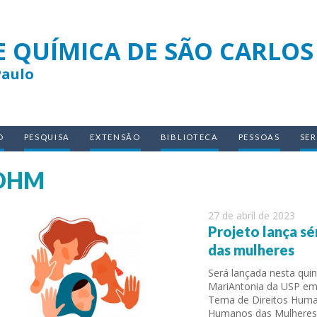
E QUÍMICA DE SÃO CARLOS
Paulo
O
PESQUISA
EXTENSÃO
BIBLIOTECA
PESSOAS
SE
DHM
27 de abril de 2023
Projeto lança sé
das mulheres
Será lançada nesta quin
MariAntonia da USP em 
Tema de Direitos Human
Humanos das Mulheres 