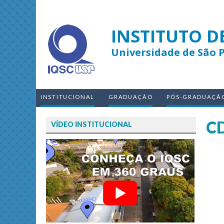
INSTITUTO D
Universidade de São 
INSTITUCIONAL
GRADUAÇÃO
PÓS-GRADUAÇÃ
C
VÍDEO INSTITUCIONAL