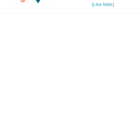
[Leia Mais]
 of Separation Science
Sustainable Energy Technolog
Assessments