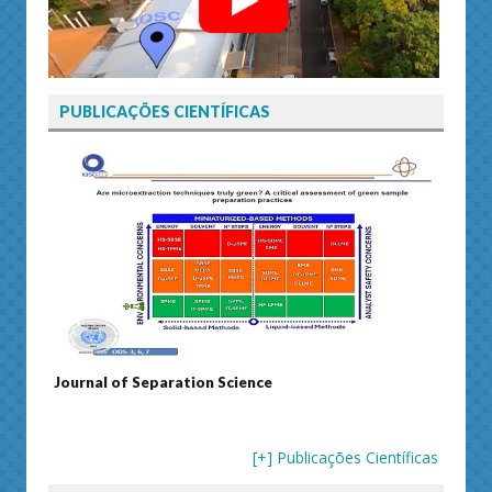
PUBLICAÇÕES CIENTÍFICAS
Journal of Separation Science
Susta
[+] Publicações Científicas