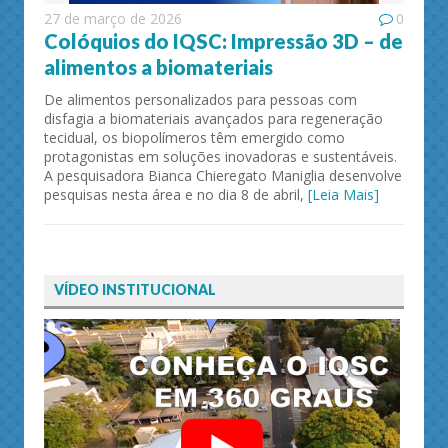
27 de março de 2026
0
Colóquios do IQSC: Impressão 3D – de
alimentos a biomateriais
De alimentos personalizados para pessoas com
disfagia a biomateriais avançados para regeneração
tecidual, os biopolímeros têm emergido como
protagonistas em soluções inovadoras e sustentáveis.
A pesquisadora Bianca Chieregato Maniglia desenvolve
pesquisas nesta área e no dia 8 de abril,
[Leia Mais]
VÍDEO INSTITUCIONAL