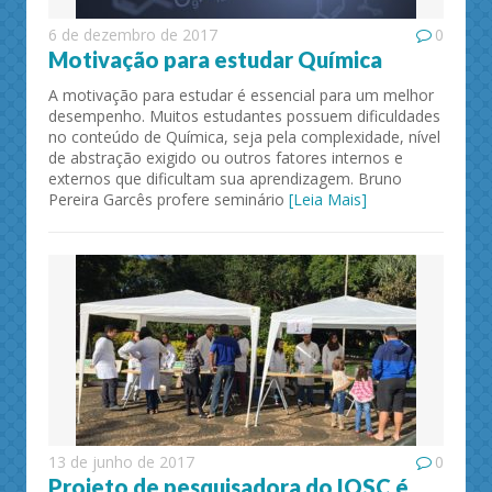
6 de dezembro de 2017
0
Motivação para estudar Química
A motivação para estudar é essencial para um melhor
desempenho. Muitos estudantes possuem dificuldades
no conteúdo de Química, seja pela complexidade, nível
de abstração exigido ou outros fatores internos e
externos que dificultam sua aprendizagem. Bruno
Pereira Garcês profere seminário
[Leia Mais]
13 de junho de 2017
0
Projeto de pesquisadora do IQSC é