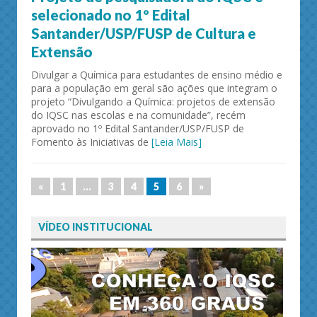
selecionado no 1º Edital
Santander/USP/FUSP de Cultura e
Extensão
Divulgar a Química para estudantes de ensino médio e
para a população em geral são ações que integram o
projeto “Divulgando a Química: projetos de extensão
do IQSC nas escolas e na comunidade”, recém
aprovado no 1º Edital Santander/USP/FUSP de
Fomento às Iniciativas de
[Leia Mais]
«
1
…
3
4
5
6
»
VÍDEO INSTITUCIONAL