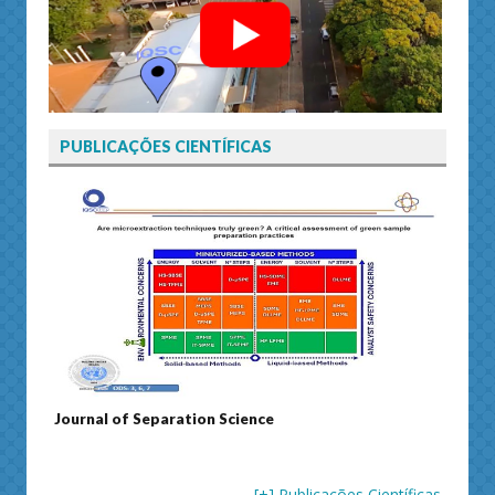
PUBLICAÇÕES CIENTÍFICAS
Journal of Separation Science
Susta
[+] Publicações Científicas