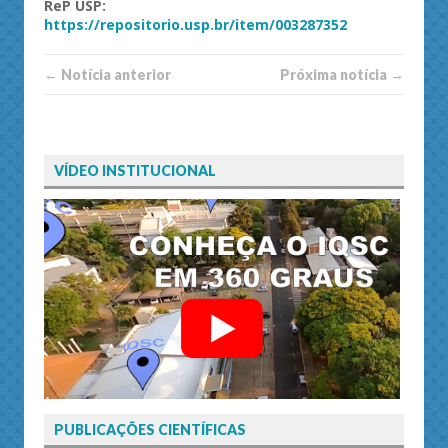
ReP
USP
:
https://repositorio.usp.br/item/003287352
← Notí­cia anterior
Próxima notí­­cia →
VÍDEO INSTITUCIONAL
PUBLICAÇÕES CIENTÍFICAS