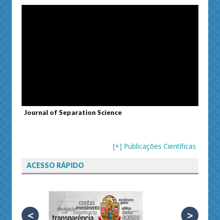
Journal of Separation Science
Susta
[+] Publicações Científicas
ACESSO RÁPIDO
<
>