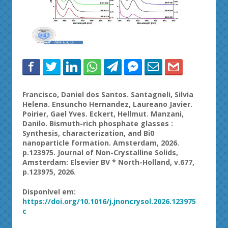
Francisco, Daniel dos Santos.
Santagneli
, Silvia
Helena.
Ensuncho
Hernandez, Laureano Javier.
Poirier
, Gael Yves.
Eckert
,
Hellmut
.
Manzani
,
Danilo.
Bismuth-rich
phosphate
glasses
:
Synthesis
,
characterization
,
and
Bi0
nanoparticle
formation
. Amsterdam, 2026.
p.123975.
Journal
of
Non-
Crystalline
Solids
,
Amsterdam: Elsevier BV * North-
Holland
, v.677,
p.123975, 2026.
Disponível em:
https://doi.org/10.1016/j.jnoncrysol.2026.123975
c