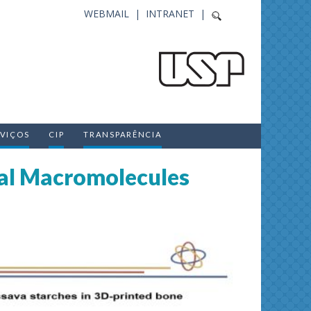
WEBMAIL |
INTRANET |
RVIÇOS
CIP
TRANSPARÊNCIA
ical Macromolecules