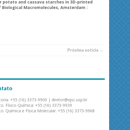
r
potato
and
cassava
starches
in 3D-printed
f
Biological
Macromolecules
, Amsterdam :
Próxima notí­­cia →
ntato
toria: +55 (16) 3373-9900 | diretor@iqsc.usp.br
o. Físico-Química: +55 (16) 3373-9939
o. Química e Física Molecular: +55 (16) 3373-9968