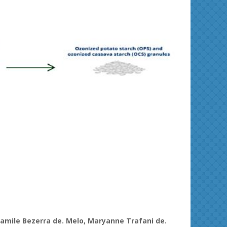
ies and
Journal of Molecular Liquids
Solid 
amile
Bezerra de. Melo,
Maryanne
Trafani
de.