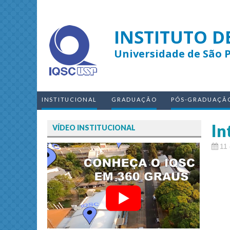
INSTITUTO D
Universidade de São 
INSTITUCIONAL
GRADUAÇÃO
PÓS-GRADUAÇÃ
In
VÍDEO INSTITUCIONAL
11