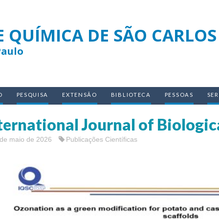
E QUÍMICA DE SÃO CARLOS
Paulo
O
PESQUISA
EXTENSÃO
BIBLIOTECA
PESSOAS
SE
ternational Journal of Biolog
 de maio de 2026
Publicações Científicas