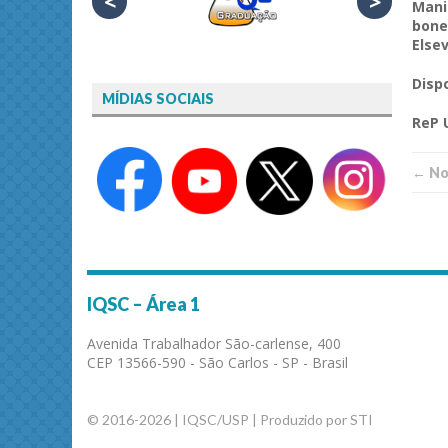
<
>
Mani
bone
Elsev
Disp
MÍDIAS SOCIAIS
ReP
← Not
IQSC – Área 1
Avenida Trabalhador São-carlense, 400
CEP 13566-590 - São Carlos - SP - Brasil
© 2016-2026 | IQSC/USP | Produzido por STI