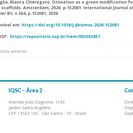
glia
, Bianca
Chieregato
.
Ozonation
as a
green
modification
fo
scaffolds
. Amsterdam, 2026. p.152081.
International
Journal
o
ier BV, v.364, p.152081, 2026.
onível em:
https://doi.org/10.1016/j.ijbiomac.2026.152081
USP
:
https://repositorio.usp.br/item/003302457
í­cia anterior
IQSC – Área 2
Co
Avenida João Dagnone, 1100
Dire
Jardim Santa Angelina
Dept
CEP 13563-120 - São Carlos - SP - Brasil
Dept