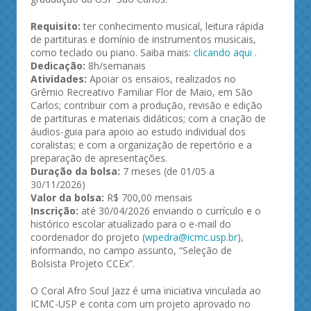
Requisito:
ter conhecimento musical, leitura rápida
de partituras e domínio de instrumentos musicais,
como teclado ou piano. Saiba mais:
clicando aqui
.
Dedicação:
8h/semanais
Atividades:
Apoiar os ensaios, realizados no
Grêmio Recreativo Familiar Flor de Maio, em São
Carlos; contribuir com a produção, revisão e edição
de partituras e materiais didáticos; com a criação de
áudios-guia para apoio ao estudo individual dos
coralistas; e com a organização de repertório e a
preparação de apresentações.
Duração da bolsa:
7 meses (de 01/05 a
30/11/2026)
Valor da bolsa:
R$ 700,00 mensais
Inscrição:
até 30/04/2026 enviando o currículo e o
histórico escolar atualizado para o e-mail do
coordenador do projeto (
wpedra@icmc.usp.br
),
informando, no campo assunto, “Seleção de
Bolsista Projeto CCEx”.
O Coral Afro Soul Jazz é uma iniciativa vinculada ao
ICMC-USP e conta com um projeto aprovado no