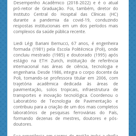
Desempenho Acadêmico (2018-2022) e é o atual
pró-reitor de Graduação. Foi, também, diretor do
Instituto Central do Hospital das Clínicas (HC)
durante a pandemia da covid-19, conduzindo
respostas institucionais em um dos períodos mais
complexos da saúde pública recente.
Liedi Légi Bariani Bernucci, 67 anos, é engenheira
formada (1981) pela Escola Politécnica (Poli), onde
concluiu mestrado (1985) e doutorado (1995) após
estágio na ETH Zurich, instituição de referência
internacional nas áreas de ciência, tecnologia e
engenharia. Desde 1986, integra o corpo docente da
Poli, tornando-se professora titular em 2006, com
trajetória acadêmica dedicada às áreas de
pavimentação, solos tropicais, infraestrutura de
transportes e inovação tecnológica. Coordenou o
Laboratório de Tecnologia de Pavimentação e
contribuiu para a criação de um dos mais completos
laboratórios de pesquisas ferroviárias do País,
formando dezenas de mestres, doutores e pós-
doutores.
Sua experiência em cargos de gestão inclui a chefia