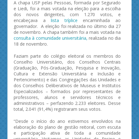
A chapa USP pelas Pessoas, formada por Segurado
e Liedi, foi a mais votada na eleição para a escolha
dos novos dirigentes, com 1.270 votos, e
encabeçava a
lista tríplice
encaminhada ao
governador. A eleição foi realizada no último dia 27
de novembro. A chapa também foi a mais votada na
consulta à comunidade universitária,
realizada no dia
18 de novembro.
Faziam parte do colégio eleitoral os membros do
Conselho Universitário, dos Conselhos Centrais
(Graduação, Pós-Graduação, Pesquisa e Inovação,
Cultura e Extensão Universitária e Inclusão e
Pertencimento) e das Congregações das Unidades e
dos Conselhos Deliberativos de Museus e Institutos
Especializados – formados por representantes de
professores, alunos e servidores técnicos e
administrativos – perfazendo 2.233 eleitores. Desse
total, 2.041 (91,4%) registraram seus votos.
“Desde o início do ano estivemos envolvidos na
elaboração do plano de gestão reitoral, com escuta
e participação ativa de toda a comunidade
universitária. Visitamos as Unidades de Ensino e