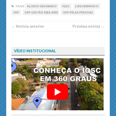
TAGS:
ALUISIO SEGURADO
IQSC
LIEGI BERNUCCI
USP
USP GESTÃO 2026-2030
USP PELAS PESSOAS
← Notí­cia anterior
Próxima notí­­cia →
VÍDEO INSTITUCIONAL