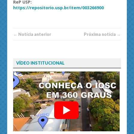
ReP USP:
https://repositorio.usp.br/item/003266900
← Notí­cia anterior
Próxima notí­­cia →
VÍDEO INSTITUCIONAL