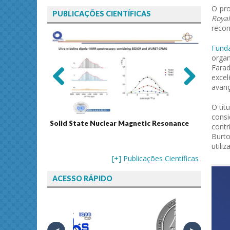
O pro
PUBLICAÇÕES CIENTÍFICAS
Royal
recon
Fund
organ
Farad
excel
avanç
Previ
Next
ous
O tít
cons
Solid State Nuclear Magnetic Resonance
Journal
contr
Burto
utili
[+] Publicações Científicas
ACESSO RÁPIDO