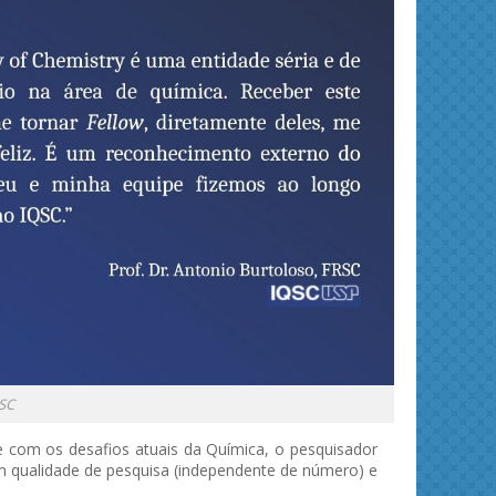
SC
 com os desafios atuais da Química, o pesquisador
m qualidade de pesquisa (independente de número) e