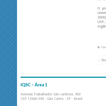
O pr
Unive
2006)
USP, 
orgân
TA
← Not
IQSC – Área 1
Avenida Trabalhador São-carlense, 400
CEP 13566-590 - São Carlos - SP - Brasil