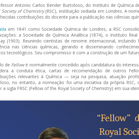
fessor Antonio Carlos Bender Burtoloso, do Instituto de Química 
 Society of Chemistry
(RSC), instituição sediada em Londres. A nome
hecidas contribuições do docente para a publicação nas ciências quí
ada
em 1841 como Sociedade Química de Londres, a RSC consolid
izações: a Sociedade de Química Analítica (1874), o Instituto Re
ay (1903). Reunindo cientistas de renome internacional, incluin
ência nas ciências químicas, gerando e disseminando conhecimen
os tecnológicos. Seu compromisso é com a construção de um futuro m
ulo de
Fellow
é normalmente concedido após candidatura do interessa
idera a conduta ética, cartas de recomendação de outros Fello
 of Separation Science
Sustainable Energy Technolog
ibuições relevantes à Química — seja na pesquisa, atuação profis
Assessments
loso, no entanto, a nomeação foi uma iniciativa da própria RSC,
zar a sigla FRSC (Fellow of the Royal Society of Chemistry) em sua ident