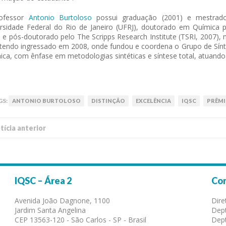
ofessor
Antonio Burtoloso
possui graduação (2001) e mestrado
rsidade Federal do Rio de Janeiro (UFRJ), doutorado em Química 
 e pós-doutorado pelo The Scripps Research Institute (TSRI, 2007),
tendo ingressado em 2008, onde fundou e coordena o Grupo de Sínt
ica, com ênfase em metodologias sintéticas e síntese total, atuand
GS:
ANTONIO BURTOLOSO
DISTINÇÃO
EXCELÊNCIA
IQSC
PRÊM
í­cia anterior
IQSC – Área 2
Co
Avenida João Dagnone, 1100
Dire
Jardim Santa Angelina
Dept
CEP 13563-120 - São Carlos - SP - Brasil
Dept