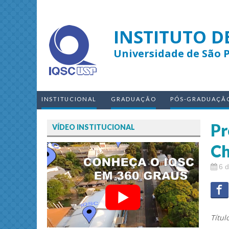
INSTITUTO D
Universidade de São 
INSTITUCIONAL
GRADUAÇÃO
PÓS-GRADUAÇÃ
Pr
VÍDEO INSTITUCIONAL
Ch
6 
Títul