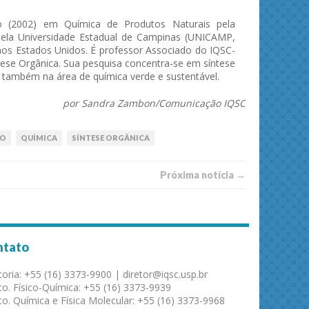
 (2002) em Química de Produtos Naturais pela
pela Universidade Estadual de Campinas (UNICAMP,
 nos Estados Unidos. É professor Associado do IQSC-
ese Orgânica. Sua pesquisa concentra-se em síntese
o também na área de química verde e sustentável.
por Sandra Zambon/Comunicação IQSC
IO
QUÍMICA
SÍNTESE ORGÂNICA
Próxima notí­­cia →
ntato
toria: +55 (16) 3373-9900 | diretor@iqsc.usp.br
o. Físico-Química: +55 (16) 3373-9939
o. Química e Física Molecular: +55 (16) 3373-9968