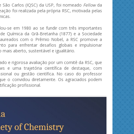
de São Carlos (IQSC) da USP, foi nomeado
Fellow
da
ação foi realizada pela própria RSC, motivada pelas
micas.
ou-se em 1980 ao se fundir com três importantes
al de Química da Grã-Bretanha (1877) e a Sociedade
do laureados com o Prêmio Nobel, a RSC promove a
to para enfrentar desafios globais e impulsionar
ais aberto, sustentável e igualitário.
do e rigorosa avaliação por um comitê da RSC, que
ws e uma trajetória científica de destaque, com
ies and
Journal of Molecular Liquids
Solid 
sional ou gestão científica. No caso do professor
 que o convidou diretamente. Os agraciados podem
ificação profissional.