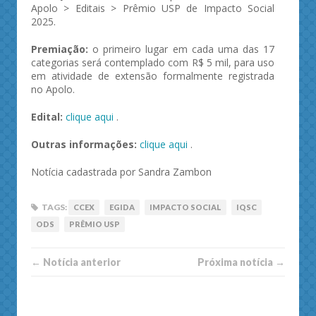
Apolo > Editais > Prêmio USP de Impacto Social
2025.
Premiação:
o primeiro lugar em cada uma das 17
categorias será contemplado com R$ 5 mil, para uso
em atividade de extensão formalmente registrada
no Apolo.
Edital:
clique aqui
.
Outras informações:
clique aqui
.
Notícia cadastrada por Sandra Zambon
TAGS:
CCEX
EGIDA
IMPACTO SOCIAL
IQSC
ODS
PRÊMIO USP
← Notí­cia anterior
Próxima notí­­cia →