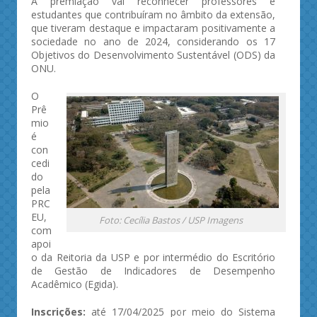
A premiação vai reconhecer professores e
estudantes que contribuíram no âmbito da extensão,
que tiveram destaque e impactaram positivamente a
sociedade no ano de 2024, considerando os 17
Objetivos do Desenvolvimento Sustentável (ODS) da
ONU.
O
Prê
mio
é
con
cedi
do
pela
PRC
EU,
Foto: Cecília Bastos / USP Imagens
com
apoi
o da Reitoria da USP e por intermédio do Escritório
de Gestão de Indicadores de Desempenho
Acadêmico (Egida).
Inscrições:
até 17/04/2025 por meio do Sistema