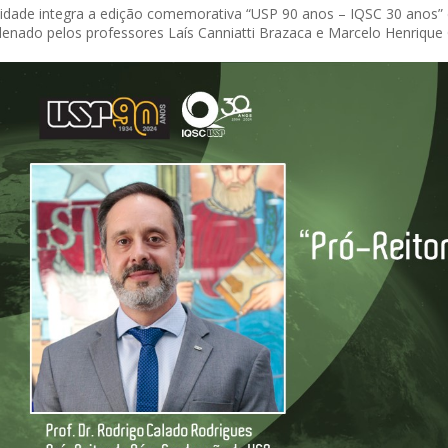
vidade integra a edição comemorativa “USP 90 anos – IQSC 30 anos” d
enado pelos professores Laís Canniatti Brazaca e Marcelo Henrique 
 of Separation Science
Sustainable Energy Technolog
Assessments