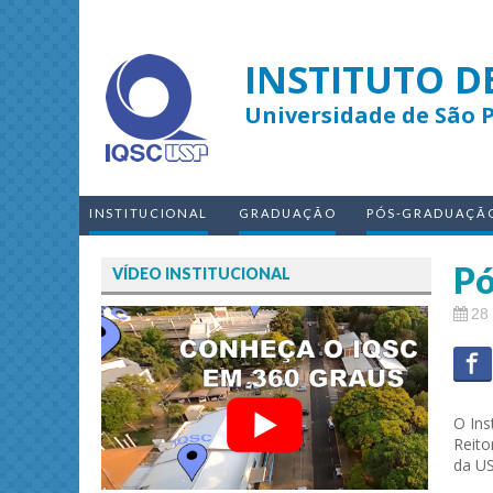
INSTITUTO D
Universidade de São 
INSTITUCIONAL
GRADUAÇÃO
PÓS-GRADUAÇÃ
Pó
VÍDEO INSTITUCIONAL
28 
O Ins
Reito
da US