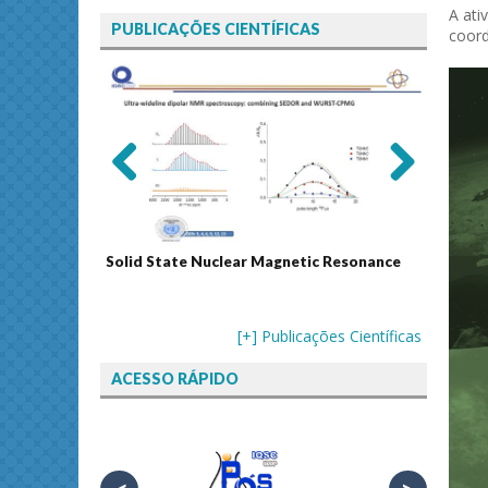
A ati
PUBLICAÇÕES CIENTÍFICAS
coord
Previ
Next
ous
Solid State Nuclear Magnetic Resonance
Journal
[+] Publicações Científicas
ACESSO RÁPIDO