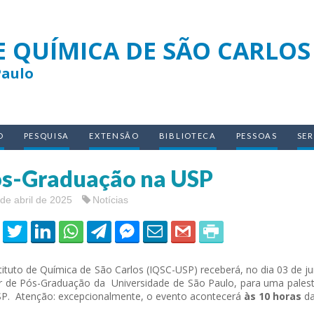
E QUÍMICA DE SÃO CARLOS
Paulo
O
PESQUISA
EXTENSÃO
BIBLIOTECA
PESSOAS
SE
s-Graduação na USP
de abril de 2025
Notícias
tituto de Química de São Carlos (IQSC-USP) receberá, no dia 03 de j
r de Pós-Graduação da Universidade de São Paulo, para uma palestr
P. Atenção: excepcionalmente, o evento acontecerá
às 10 horas
da