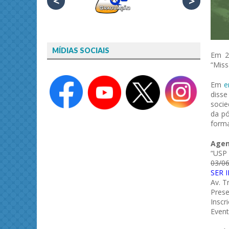
<
>
MÍDIAS SOCIAIS
Em 2
“Miss
Em
e
diss
socie
da pó
forma
Agen
“USP 
03/06
SER 
Av. T
Prese
Inscr
Event