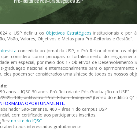
024 a USP definiu os
Objetivos Estratégicos
institucionais e por á
ão, Visão, Valores, Objetivos e Metas para Pró-Reitorias e Gestão”.
ntrevista
concedida ao Jornal da USP, o Pró Reitor abordou os objet
e que considera como principais o fortalecimento do engajamen
dade em especial, por meio dos 17 Objetivos de Desenvolvimento 
s-graduação nacional e internacionalmente para o aprimoramento 
, eles podem ser considerados uma síntese de todos os nossos obje
de:
90 anos – IQSC 30 anos: Pró-Reitoria de Pós-Graduação na USP”
/2025, 10h, anfiteatro “Prof. Edson Rodrigues”
(térreo do edifício Q1
INFORMADA OPORTUNAMENTE.
rabalhador São-carlense, 400 – área 1 do campus USP
ncial, com certificado aos participantes inscritos.
ições:
no site do IQSC
o aberto aos interessados gratuitamente.