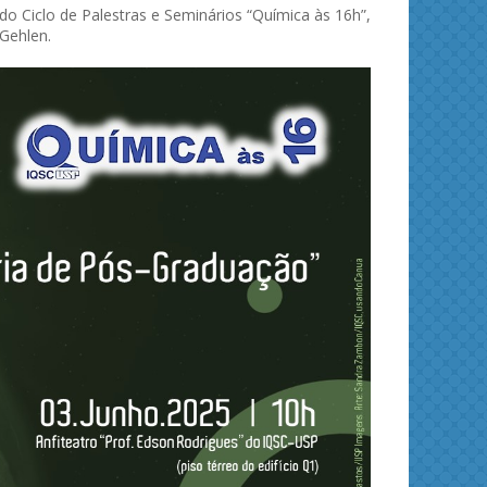
o Ciclo de Palestras e Seminários “Química às 16h”,
Gehlen.
ies and
Journal of Molecular Liquids
Solid 