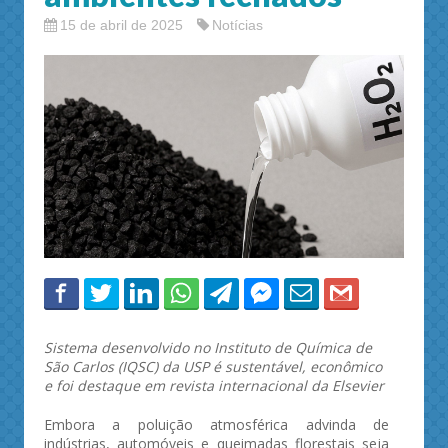
15 de abril de 2025
Notícias
Sistema desenvolvido no Instituto de Química de
São Carlos (IQSC) da USP é sustentável, econômico
e foi destaque em revista internacional da Elsevier
Embora a poluição atmosférica advinda de
indústrias, automóveis e queimadas florestais seja