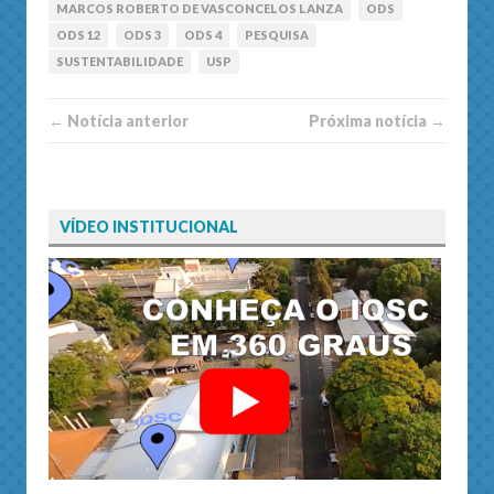
MARCOS ROBERTO DE VASCONCELOS LANZA
ODS
ODS 12
ODS 3
ODS 4
PESQUISA
SUSTENTABILIDADE
USP
← Notí­cia anterior
Próxima notí­­cia →
VÍDEO INSTITUCIONAL