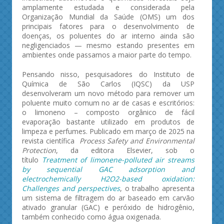
amplamente estudada e considerada pela
Organização Mundial da Saúde (OMS) um dos
principais fatores para o desenvolvimento de
doenças, os poluentes do ar interno ainda são
negligenciados — mesmo estando presentes em
ambientes onde passamos a maior parte do tempo.
Pensando nisso, pesquisadores do Instituto de
Química de São Carlos (IQSC) da USP
desenvolveram um novo método para remover um
poluente muito comum no ar de casas e escritórios:
o limoneno – composto orgânico de fácil
evaporação bastante utilizado em produtos de
limpeza e perfumes. Publicado em março de 2025 na
revista científica
Process Safety and Environmental
Protection
, da editora Elsevier, sob o
título
Treatment of limonene-polluted air streams
by sequential GAC adsorption and
electrochemically H2O2-based oxidation:
Challenges and perspectives
, o trabalho apresenta
um sistema de filtragem do ar baseado em carvão
ativado granular (GAC) e peróxido de hidrogênio,
também conhecido como água oxigenada.