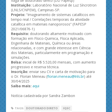
Vaga de doutorado direto (DD Fapesp)
Instituição:
Laboratório Nacional de Luz Síncrotron
(LNLS/CNPEM), Campinas-SP.
Projeto:
“Imageamento de sistemas catalíticos em
tempo real / Correlações temporais da atividade
catalítica em materiais nanoporosos” (FAPESP
2021/06876-1)
Requisito:
doutorando altamente motivado com
formação em Físico-Quimica, Física Aplicada,
Engenharia de Materiais, Química ou áreas
relacionadas, e com grande interesse em Ciência
dos Materiais, particularmente em programação e
simulações.
Bolsa:
inicial de R$ 5.520,00 mensais, com aumento
progressivo e reserva técnica.
Inscrição:
enviar seu CV e carta de motivação para
o Dr. Florian Meneau (
florian.meneau@lnls.br
) até
30/04/2025
Saiba mais:
aqui
Notícia cadastrada por Sandra Zambon
TAGS:
DOUTORADO DIRETO
IQSC