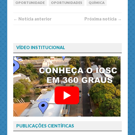
OPORTUNIDADE
OPORTUNIDADES
QUÍMICA
← Notí­cia anterior
Próxima notí­­cia →
VÍDEO INSTITUCIONAL
PUBLICAÇÕES CIENTÍFICAS