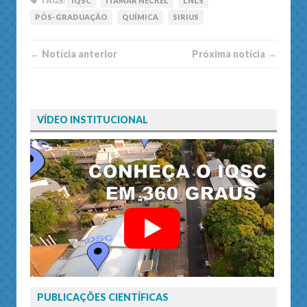
TAGS:
IQSC
ITAMAR NECKEL
LNLS
PÓS-GRADUAÇÃO
QUÍMICA
SIRIUS
← Notí­cia anterior
Próxima notí­­cia →
VÍDEO INSTITUCIONAL
PUBLICAÇÕES CIENTÍFICAS