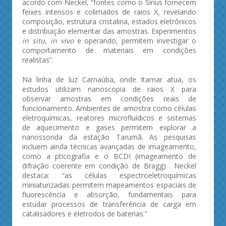
acordo com Neckel, “fontes como o Sirius fornecem
feixes intensos e colimados de raios X, revelando
composição, estrutura cristalina, estados eletrônicos
e distribuição elementar das amostras. Experimentos
in situ
,
in vivo
e operando, permitem investigar o
comportamento de materiais em condições
realistas”.
Na linha de luz Carnaúba, onde Itamar atua, os
estudos utilizam nanoscopia de raios X para
observar amostras em condições reais de
funcionamento. Ambientes de amostra como células
eletroquímicas, reatores microfluídicos e sistemas
de aquecimento e gases permitem explorar a
nanossonda da estação Tarumã. As pesquisas
incluem ainda técnicas avançadas de imageamento,
como a pticografia e o BCDI (imageamento de
difração coerente em condição de Bragg) . Neckel
destaca: “as células espectroeletroquímicas
miniaturizadas permitem mapeamentos espaciais de
fluorescência e absorção, fundamentais para
estudar processos de transferência de carga em
catalisadores e eletrodos de baterias.”