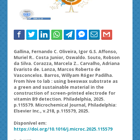
Gallina
, Fernando C. Oliveira, Igor G.S. Affonso,
Muriel R.. Costa Junior, Oswaldo. Souto, Robson
da Silva.
Corazza
, Marcela Z.. Carvalho, Adriana
Evaristo de. Lanza, Marcos Roberto de
Vasconcelos. Barros,
Willyam
Róger
Padilha.
From
hive
to
lab
:
using
beeswax
substrate
as
a
green
and
sustainable
material in
the
construction
of
screen-printed
electrode
for
vitamin
B9
detection
. Philadelphia, 2025.
p.115579.
Microchemical
Journal
, Philadelphia:
Elsevier Inc., v.218, p.115579, 2025.
Disponível em:
https://doi.org/10.1016/j.microc.2025.115579