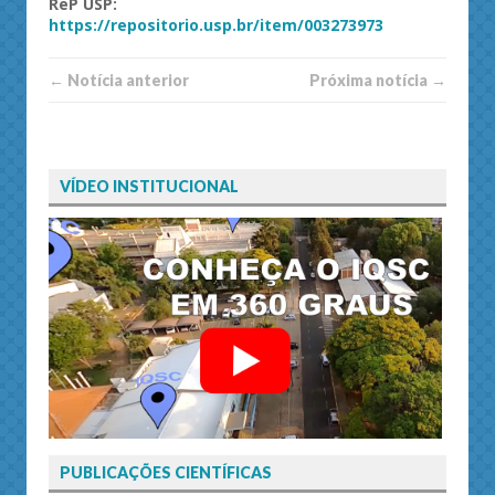
ReP
USP
:
https://repositorio.usp.br/item/003273973
← Notí­cia anterior
Próxima notí­­cia →
VÍDEO INSTITUCIONAL
PUBLICAÇÕES CIENTÍFICAS