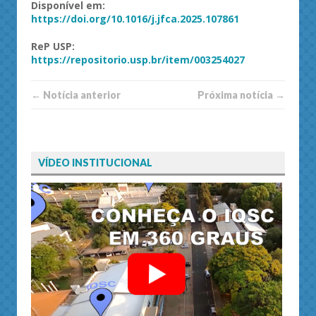
Disponível em:
https://doi.org/10.1016/j.jfca.2025.107861
ReP
USP
:
https://repositorio.usp.br/item/003254027
← Notí­cia anterior
Próxima notí­­cia →
VÍDEO INSTITUCIONAL