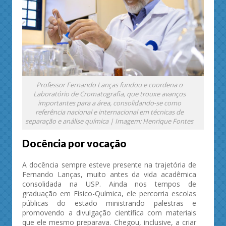
Professor Fernando Lanças fundou e coordena o
Laboratório de Cromatografia, que trouxe avanços
importantes para a área, consolidando-se como
referência nacional e internacional em técnicas de
separação e análise química | Imagem: Henrique Fontes
Docência por vocação
A docência sempre esteve presente na trajetória de
Fernando Lanças, muito antes da vida acadêmica
consolidada na USP. Ainda nos tempos de
graduação em Físico-Química, ele percorria escolas
públicas do estado ministrando palestras e
promovendo a divulgação científica com materiais
que ele mesmo preparava. Chegou, inclusive, a criar