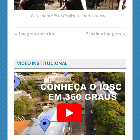
Foto: André Estevão @fotosdmffclrpusp
← Imagem anterior
Próxima imagem →
VÍDEO INSTITUCIONAL