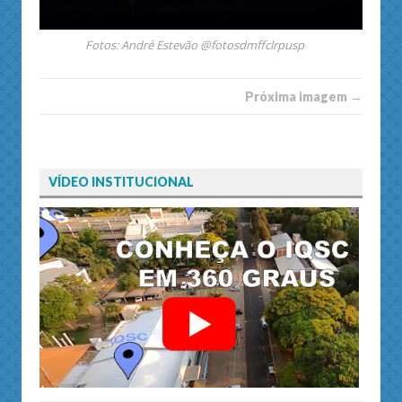
Fotos: André Estevão @fotosdmffclrpusp
Próxima imagem →
VÍDEO INSTITUCIONAL