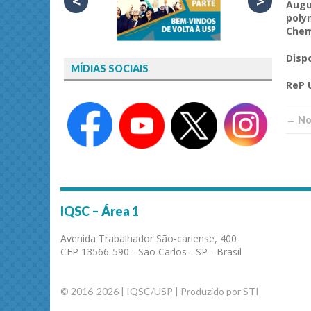
<
>
Augu
poly
Chem
Disp
MÍDIAS SOCIAIS
ReP
← Not
IQSC – Área 1
Avenida Trabalhador São-carlense, 400
CEP 13566-590 - São Carlos - SP - Brasil
© 2016-2026 | IQSC/USP | Produzido por STI