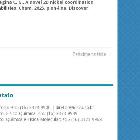
Regina C. G.. A novel 2D
nickel
coordination
bilities
.
Cham
, 2025.
p.on-line
.
Discover
Próxima notí­­cia →
ntato
toria: +55 (16) 3373-9900 | diretor@iqsc.usp.br
o. Físico-Química: +55 (16) 3373-9939
o. Química e Física Molecular: +55 (16) 3373-9968