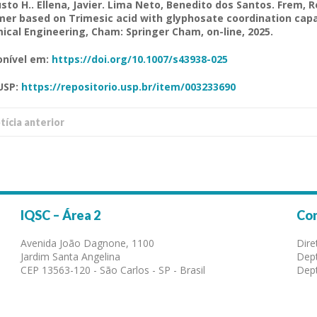
sto H..
Ellena
, Javier. Lima Neto, Benedito dos Santos.
Frem
, 
mer
based
on
Trimesic
acid
with
glyphosate
coordination
capa
ical
Engineering
,
Cham
: Springer
Cham
, on-line, 2025.
onível em:
https://doi.org/10.1007/s43938-025
USP
:
https://repositorio.usp.br/item/003233690
í­cia anterior
IQSC – Área 2
Co
Avenida João Dagnone, 1100
Dire
Jardim Santa Angelina
Dept
CEP 13563-120 - São Carlos - SP - Brasil
Dept