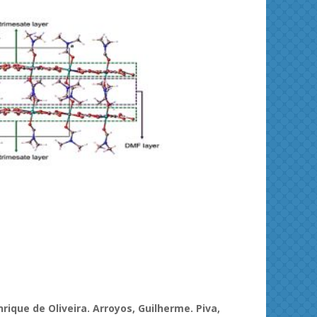
ies and
Journal of Molecular Liquids
Solid 
rique de Oliveira.
Arroyos
, Guilherme. Piva,