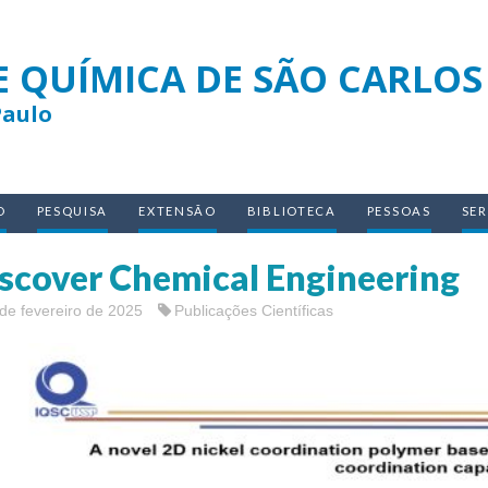
E QUÍMICA DE SÃO CARLOS
Paulo
O
PESQUISA
EXTENSÃO
BIBLIOTECA
PESSOAS
SE
scover Chemical Engineering
de fevereiro de 2025
Publicações Científicas