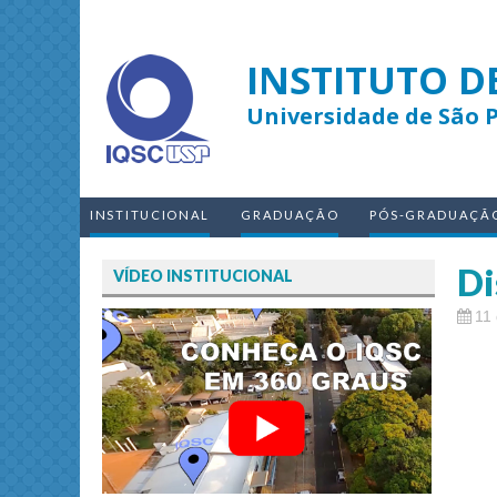
INSTITUTO D
Universidade de São 
INSTITUCIONAL
GRADUAÇÃO
PÓS-GRADUAÇÃ
Di
VÍDEO INSTITUCIONAL
11 