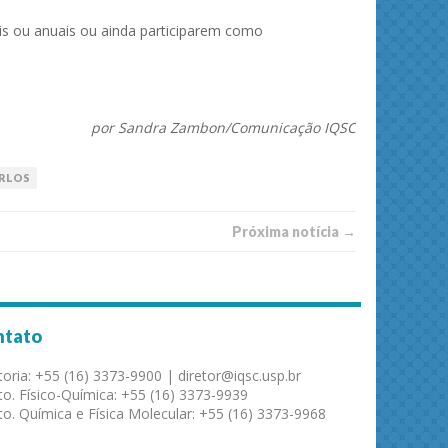
s ou anuais ou ainda participarem como
por Sandra Zambon/Comunicação IQSC
ARLOS
Próxima notí­­cia →
ntato
toria: +55 (16) 3373-9900 | diretor@iqsc.usp.br
o. Físico-Química: +55 (16) 3373-9939
o. Química e Física Molecular: +55 (16) 3373-9968