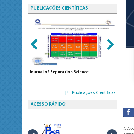
PUBLICAÇÕES CIENTÍFICAS
Previ
Next
ous
echnology
Journal of Separation Science
Sustain
Assess
[+] Publicações Científicas
ACESSO RÁPIDO
A Ass