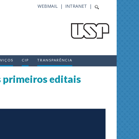
WEBMAIL |
INTRANET |
RVIÇOS
CIP
TRANSPARÊNCIA
 primeiros editais