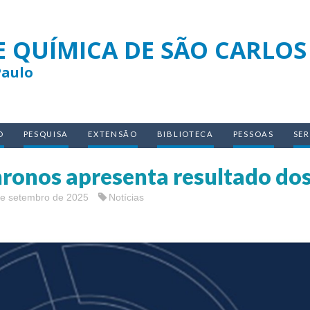
E QUÍMICA DE SÃO CARLOS
Paulo
O
PESQUISA
EXTENSÃO
BIBLIOTECA
PESSOAS
SE
ronos apresenta resultado dos
de setembro de 2025
Notícias