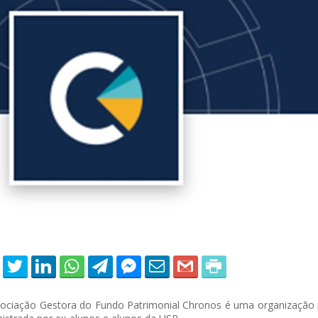
able Energy Technologies and
Journal of Molecular Liquids
ments
ociação Gestora do Fundo Patrimonial Chronos é uma organização pr