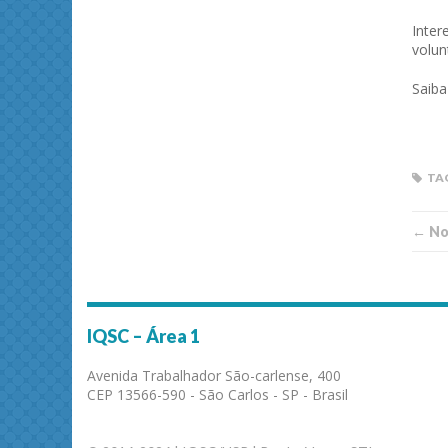
Inte
volun
Saib
TA
← Not
IQSC – Área 1
Avenida Trabalhador São-carlense, 400
CEP 13566-590 - São Carlos - SP - Brasil