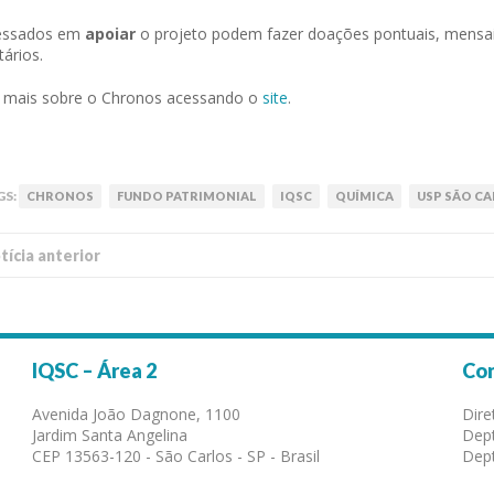
ressados em
apoiar
o projeto podem fazer doações pontuais, mensai
tários.
a mais sobre o Chronos acessando o
site
.
GS:
CHRONOS
FUNDO PATRIMONIAL
IQSC
QUÍMICA
USP SÃO C
í­cia anterior
IQSC – Área 2
Co
Avenida João Dagnone, 1100
Dire
Jardim Santa Angelina
Dept
CEP 13563-120 - São Carlos - SP - Brasil
Dept