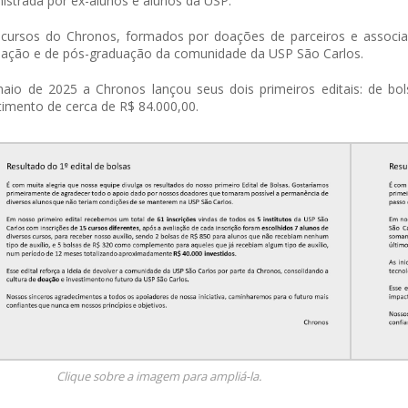
istrada por ex-alunos e alunos da USP.
cursos do Chronos, formados por doações de parceiros e associad
ação e de pós-graduação da comunidade da USP São Carlos.
io de 2025 a Chronos lançou seus dois primeiros editais: de bol
timento de cerca de R$ 84.000,00.
Clique sobre a imagem para ampliá-la.