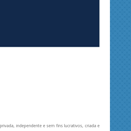
Separation and Purification Technology
Journa
ivada, independente e sem fins lucrativos, criada e