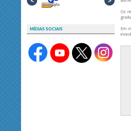
<
>
admin
Os re
gradu
Em ma
MÍDIAS SOCIAIS
inves