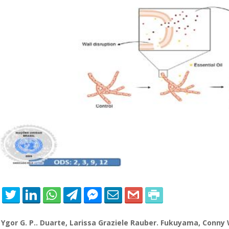
able Energy Technologies and
Journal of Molecular Liquids
ments
, Ygor G. P.. Duarte, Larissa
Graziele
Rauber.
Fukuyama
,
Conny
W