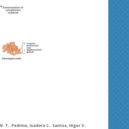
Separation and Purification Technology
Journa
. T..
Pedrino
, Isadora C.. Santos,
Higor
V..