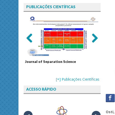
PUBLICAÇÕES CIENTÍFICAS
Previ
Next
ous
echnology
Journal of Separation Science
Sustain
Assess
[+] Publicações Científicas
ACESSO RÁPIDO
Osti