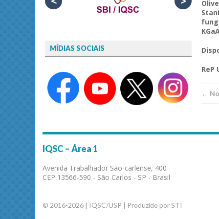
<
>
Oliv
Stan
fung
KGa
MÍDIAS SOCIAIS
Disp
ReP
← Not
IQSC – Área 1
Avenida Trabalhador São-carlense, 400
CEP 13566-590 - São Carlos - SP - Brasil
© 2016-2026 | IQSC/USP | Produzido por STI