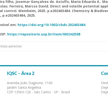
eira Filho, Josemar Gonçalves de. Astolfo, Maria Eduarda A.. Ma
islau
. Ferreira, Marcos David. Direct
and
volatile
potential
appl
al
control
.
Weinheim
, 2025. p.e202403484.
Chemistry
&
Biodiver
A
, p.e202403484, 2025.
onível em:
https://doi.org/10.1002/cbdv.202403484
USP
:
https://repositorio.usp.br/item/003242508
í­cia anterior
IQSC – Área 2
Co
Avenida João Dagnone, 1100
Dire
Jardim Santa Angelina
Dept
CEP 13563-120 - São Carlos - SP - Brasil
Dept