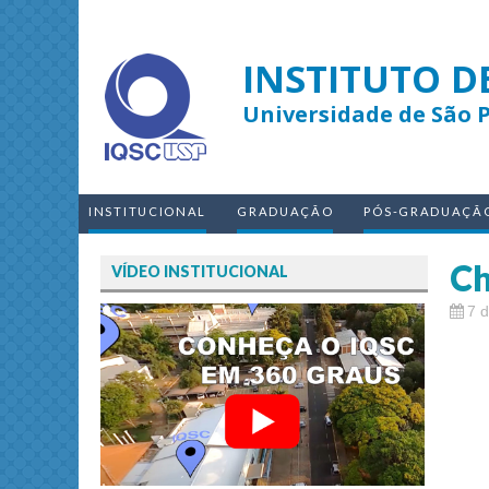
INSTITUTO D
Universidade de São 
INSTITUCIONAL
GRADUAÇÃO
PÓS-GRADUAÇÃ
Ch
VÍDEO INSTITUCIONAL
7 d