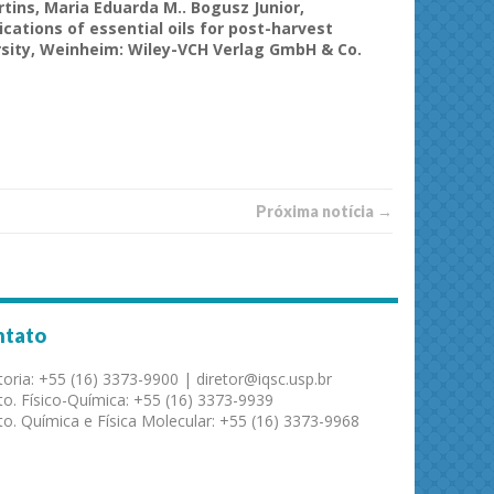
rtins, Maria Eduarda M..
Bogusz
Junior,
ications
of
essential
oils
for post-
harvest
sity
,
Weinheim
:
Wiley
-VCH
Verlag
GmbH & Co.
Próxima notí­­cia →
ntato
toria: +55 (16) 3373-9900 | diretor@iqsc.usp.br
o. Físico-Química: +55 (16) 3373-9939
o. Química e Física Molecular: +55 (16) 3373-9968