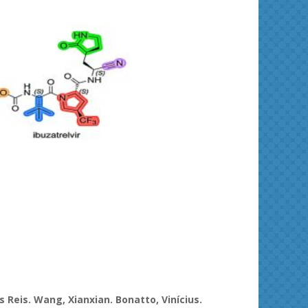
ies and
Journal of Molecular Liquids
Solid 
os Reis. Wang,
Xianxian
. Bonatto, Vinícius.