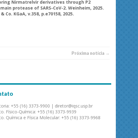
oring
Nirmatrelvir
derivatives
through
P2
main
protease
of
SARS-CoV-2.
Weinheim
, 2025.
& Co.
KGaA
, v.358, p.e70158, 2025.
Próxima notí­­cia →
ntato
toria: +55 (16) 3373-9900 | diretor@iqsc.usp.br
o. Físico-Química: +55 (16) 3373-9939
o. Química e Física Molecular: +55 (16) 3373-9968