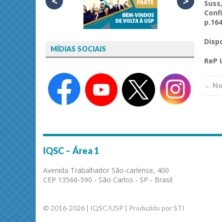
<
>
Suss
Conf
p.16
Disp
MÍDIAS SOCIAIS
ReP
← Not
IQSC – Área 1
Avenida Trabalhador São-carlense, 400
CEP 13566-590 - São Carlos - SP - Brasil
© 2016-2026 | IQSC/USP | Produzido por STI