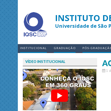
INSTITUTO D
Universidade de São 
INSTITUCIONAL
GRADUAÇÃO
PÓS-GRADUAÇÃ
AC
VÍDEO INSTITUCIONAL
1 