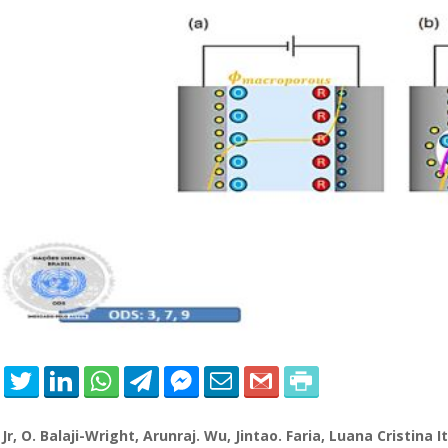
 of Separation Science
Sustainable Energy Technolog
Assessments
a
J
r, O. Balaji-Wright,
Arunraj
. Wu, Jintao.
Faria
,
Luana
Cristina
I