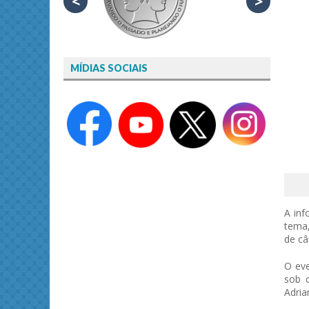
<
>
MÍDIAS SOCIAIS
A inf
tema,
de câ
O eve
sob c
Adria