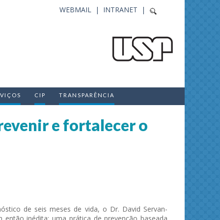
WEBMAIL |
INTRANET |
RVIÇOS
CIP
TRANSPARÊNCIA
venir e fortalecer o
óstico de seis meses de vida, o Dr. David Servan-
m então inédita: uma prática de prevenção baseada