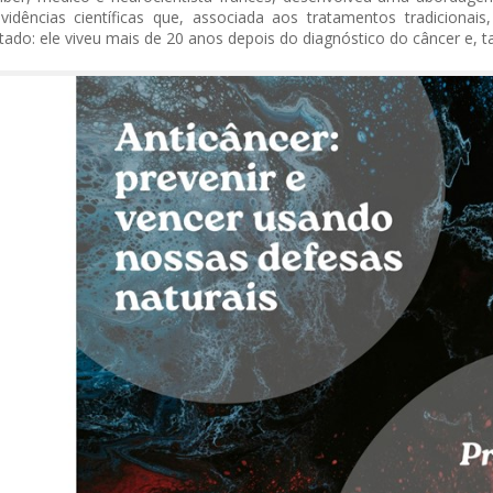
idências científicas que, associada aos tratamentos tradicionais
tado: ele viveu mais de 20 anos depois do diagnóstico do câncer e, t
 of Separation Science
Sustainable Energy Technolog
Assessments