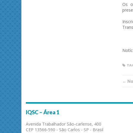
Os o
prese
Inscr
Tran
Notíc
TA
← Not
IQSC – Área 1
Avenida Trabalhador São-carlense, 400
CEP 13566-590 - São Carlos - SP - Brasil