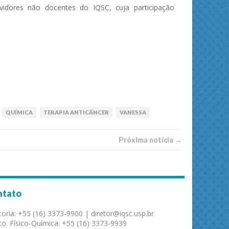
rvidores não docentes do IQSC, cuja participação
QUÍMICA
TERAPIA ANTICÂNCER
VANESSA
Próxima notí­­cia →
ntato
toria: +55 (16) 3373-9900 | diretor@iqsc.usp.br
o. Físico-Química: +55 (16) 3373-9939