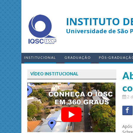
INSTITUTO D
Universidade de São 
INSTITUCIONAL
GRADUAÇÃO
PÓS-GRADUAÇÃ
Ab
VÍDEO INSTITUCIONAL
co
2 d
Após 
Schre