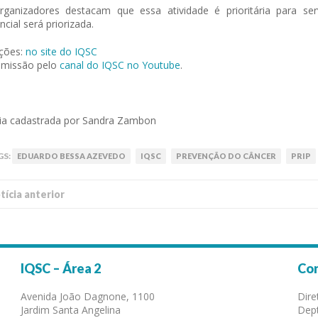
rganizadores destacam que essa atividade é prioritária para se
ncial será priorizada.
ições:
no site do IQSC
smissão pelo
canal do IQSC no Youtube
.
ia cadastrada por Sandra Zambon
GS:
EDUARDO BESSA AZEVEDO
IQSC
PREVENÇÃO DO CÂNCER
PRIP
í­cia anterior
IQSC – Área 2
Co
Avenida João Dagnone, 1100
Dire
Jardim Santa Angelina
Dept