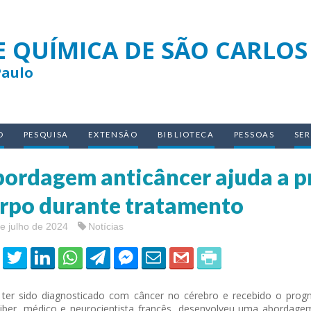
E QUÍMICA DE SÃO CARLOS
Paulo
O
PESQUISA
EXTENSÃO
BIBLIOTECA
PESSOAS
SE
ordagem anticâncer ajuda a pre
rpo durante tratamento
e julho de 2024
Notícias
ter sido diagnosticado com câncer no cérebro e recebido o progn
iber, médico e neurocientista francês, desenvolveu uma abordage