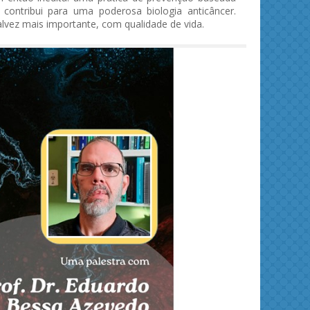
, contribui para uma poderosa biologia anticâncer.
alvez mais importante, com qualidade de vida.
ies and
Journal of Molecular Liquids
Solid 