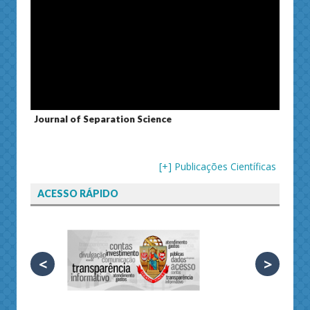
Journal of Separation Science
Susta
[+] Publicações Científicas
ACESSO RÁPIDO
<
>