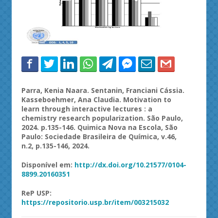
Parra,
Kenia
Naara
.
Sentanin
,
Franciani
Cássia.
Kasseboehmer
, Ana Claudia.
Motivation
to
learn
through
interactive
lectures
: a
chemistry
research
popularization
. São Paulo,
2024. p.135-146.
Quimica
Nova na Escola, São
Paulo: Sociedade Brasileira de Química, v.46,
n.2, p.135-146, 2024.
Disponível em:
http://dx.doi.org/10.21577/0104-
8899.20160351
ReP
USP
:
https://repositorio.usp.br/item/003215032