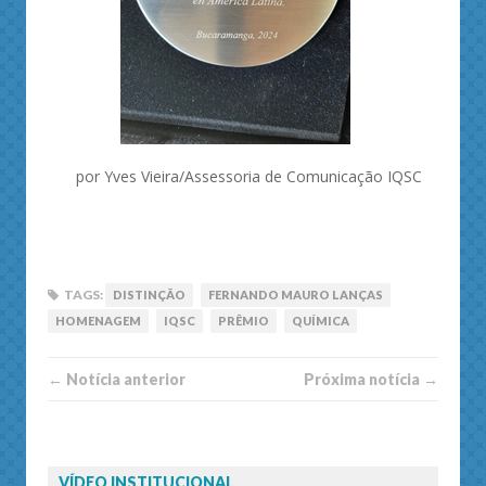
por Yves Vieira/Assessoria de Comunicação IQSC
TAGS:
DISTINÇÃO
FERNANDO MAURO LANÇAS
HOMENAGEM
IQSC
PRÊMIO
QUÍMICA
← Notí­cia anterior
Próxima notí­­cia →
VÍDEO INSTITUCIONAL