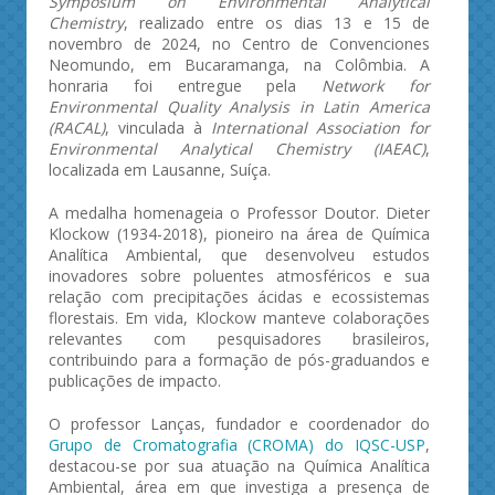
Symposium on Environmental Analytical
Chemistry
, realizado entre os dias 13 e 15 de
novembro de 2024, no Centro de Convenciones
Neomundo, em Bucaramanga, na Colômbia. A
honraria foi entregue pela
Network for
Environmental Quality Analysis in Latin America
(RACAL)
, vinculada à
International Association for
Environmental Analytical Chemistry (IAEAC)
,
localizada em Lausanne, Suíça.
A medalha homenageia o Professor Doutor. Dieter
Klockow (1934-2018), pioneiro na área de Química
Analítica Ambiental, que desenvolveu estudos
inovadores sobre poluentes atmosféricos e sua
relação com precipitações ácidas e ecossistemas
florestais. Em vida, Klockow manteve colaborações
relevantes com pesquisadores brasileiros,
contribuindo para a formação de pós-graduandos e
publicações de impacto.
O professor Lanças, fundador e coordenador do
Grupo de Cromatografia (CROMA) do IQSC-USP
,
destacou-se por sua atuação na Química Analítica
Ambiental, área em que investiga a presença de