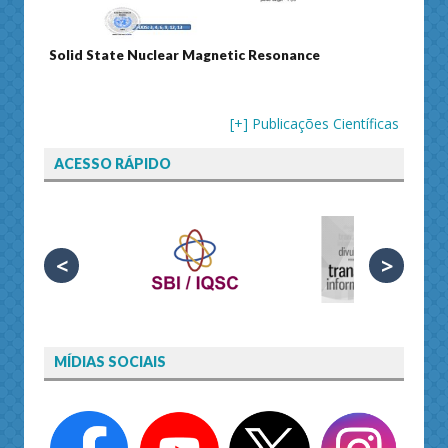
Journal of Separation Science
Sus
[+] Publicações Científicas
ACESSO RÁPIDO
<
>
MÍDIAS SOCIAIS