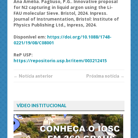
Ana Amélia.
Pagliuso
, P.G..
Innovative
proposal
for N2
capturing
in
liquid
argon
using
the
Li-
FAU
molecular
Sieve
. Bristol, 2024.
Inpress
.
Journal
of
Instrumentation, Bristol:
Institute
of
Physics
Publishing
Ltd.,
Inpress
, 2024.
Disponível em:
https://doi.org/10.1088/1748-
0221/19/08/C08001
ReP
USP
:
https://repositorio.usp.br/item/003212415
← Notí­cia anterior
Próxima notí­­cia →
VÍDEO INSTITUCIONAL