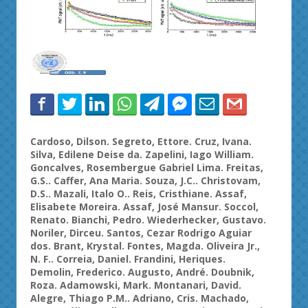
Cardoso,
Dilson
.
Segreto
, Ettore. Cruz, Ivana.
Silva, Edilene Deise da.
Zapelini
, Iago William.
Goncalves,
Rosembergue
Gabriel Lima. Freitas,
G.S..
Caffer
, Ana Maria. Souza, J.C..
Christovam
,
D.S..
Mazali
,
Italo
O.. Reis,
Cristhiane
. Assaf,
Elisabete Moreira. Assaf, José Mansur.
Soccol
,
Renato. Bianchi, Pedro.
Wiederhecker
, Gustavo.
Noriler
, Dirceu. Santos, Cezar Rodrigo Aguiar
dos. Brant,
Krystal
. Fontes, Magda. Oliveira Jr.,
N. F.. Correia, Daniel.
Frandini
,
Heriques
.
Demolin
, Frederico. Augusto, André.
Doubnik
,
Roza.
Adamowski
, Mark.
Montanari
, David.
Alegre, Thiago P.M.. Adriano, Cris. Machado,