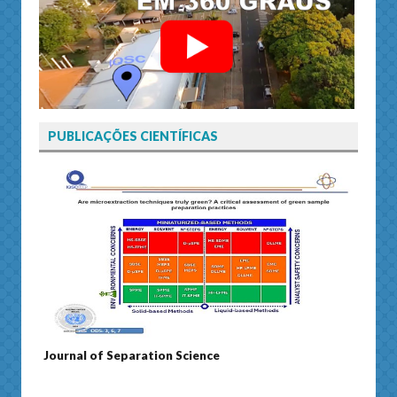
PUBLICAÇÕES CIENTÍFICAS
Journal of Separation Science
Susta