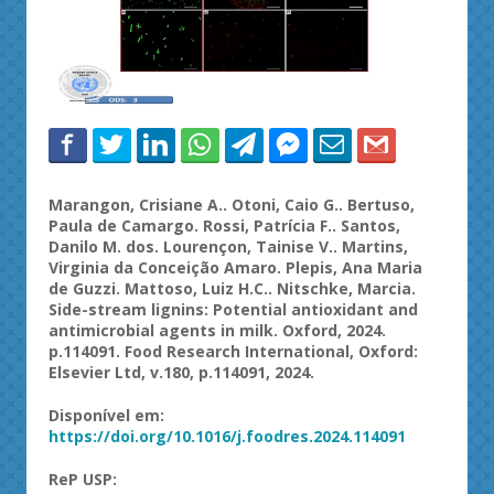
Marangon
,
Crisiane
A.. Otoni, Caio G..
Bertuso
,
Paula de Camargo. Rossi, Patrícia F.. Santos,
Danilo M. dos.
Lourençon
,
Tainise
V.. Martins,
Virginia da Conceição Amaro.
Plepis
, Ana Maria
de
Guzzi
. Mattoso, Luiz H.C..
Nitschke
, Marcia.
Side-stream
lignins
:
Potential
antioxidant
and
antimicrobial
agents
in
milk
. Oxford, 2024.
p.114091.
Food
Research
International
, Oxford:
Elsevier
Ltd
, v.180, p.114091, 2024.
Disponível
em:
https://
doi.org/10.1016/j.foodres.2024.114091
ReP
USP: