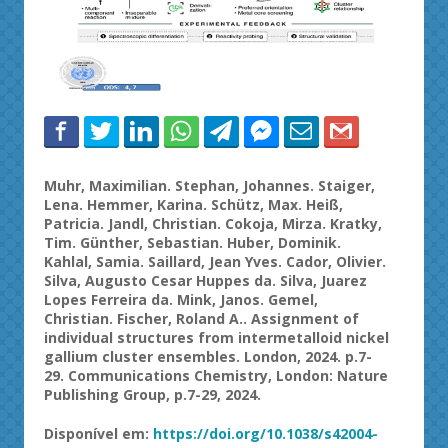
Muhr
, Maximilian. Stephan, Johannes.
Staiger
,
Lena. Hemmer, Karina.
Schütz
, Max.
Heiß
,
Patricia.
Jandl
, Christian.
Cokoja
, Mirza. Kratky,
Tim.
Günther
, Sebastian. Huber, Dominik.
Kahlal
,
Samia
.
Saillard
, Jean Yves.
Cador
, Olivier.
Silva, Augusto Cesar
Huppes
da. Silva, Juarez
Lopes Ferreira da. Mink, Janos.
Gemel
,
Christian. Fischer, Roland A.. Assignment of
individual structures from
intermetalloid
nickel
gallium cluster ensembles. London, 2024. p.7-
29. Communications Chemistry, London: Nature
Publishing Group, p.7-29, 2024.
Disponível
em
:
https://
doi.org/10.1038/s42004-