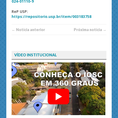
024-01110-9
ReP
USP
:
https://
repositorio.usp.br/item/003183758
← Notí­cia anterior
Próxima notí­­cia →
VÍDEO INSTITUCIONAL