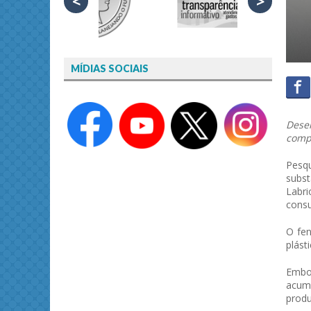
<
>
MÍDIAS SOCIAIS
Desen
comp
Pesq
subst
Labri
consu
O fen
plást
Embo
acumu
prod