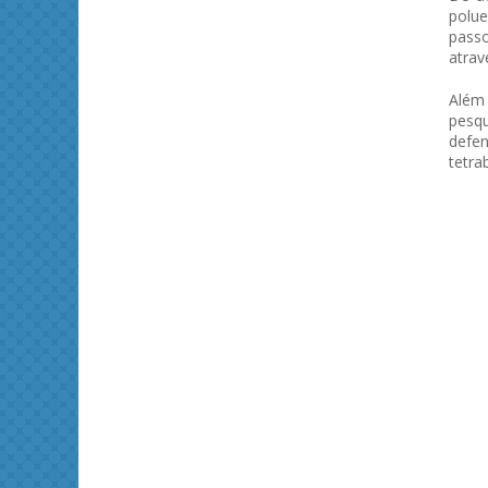
polue
passo
atrav
Além 
pesqu
defen
tetra