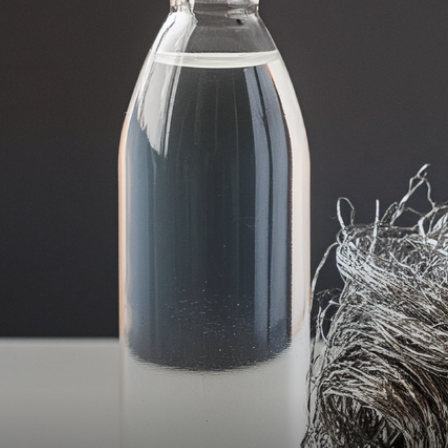
 of Separation Science
Sustainable Energy Technolog
Assessments