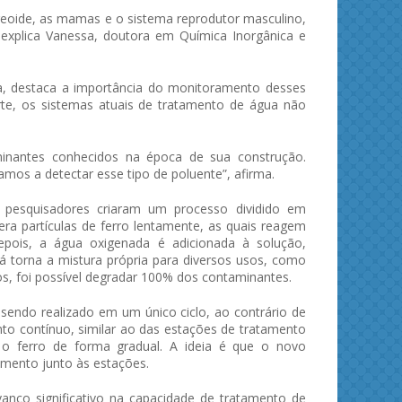
reoide, as mamas e o sistema reprodutor masculino,
 explica Vanessa, doutora em Química Inorgânica e
sa, destaca a importância do monitoramento desses
rte, os sistemas atuais de tratamento de água não
minantes conhecidos na época de sua construção.
os a detectar esse tipo de poluente”, afirma.
pesquisadores criaram um processo dividido em
era partículas de ferro lentamente, as quais reagem
ois, a água oxigenada é adicionada à solução,
á torna a mistura própria para diversos usos, como
tos, foi possível degradar 100% dos contaminantes.
endo realizado em um único ciclo, ao contrário de
nto contínuo, similar ao das estações de tratamento
 o ferro de forma gradual. A ideia é que o novo
mento junto às estações.
nço significativo na capacidade de tratamento de