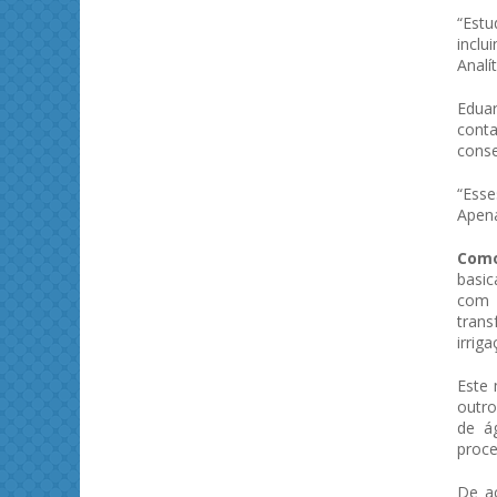
“Estu
inclu
Analí
Eduar
conta
conse
“Ess
Apena
Como
basic
com 
trans
irrig
Este 
outro
de á
proce
De ac