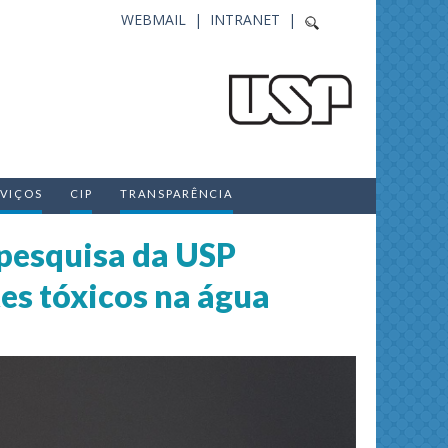
WEBMAIL |
INTRANET |
RVIÇOS
CIP
TRANSPARÊNCIA
 pesquisa da USP
es tóxicos na água