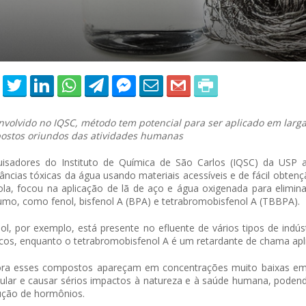
volvido no IQSC, método tem potencial para ser aplicado em larga
ostos oriundos das atividades humanas
uisadores do Instituto de Química de São Carlos (IQSC) da USP 
âncias tóxicas da água usando materiais acessíveis e de fácil obten
ola, focou na aplicação de lã de aço e água oxigenada para elimin
mo, como fenol, bisfenol A (BPA) e tetrabromobisfenol A (TBBPA).
ol, por exemplo, está presente no efluente de vários tipos de indús
icos, enquanto o tetrabromobisfenol A é um retardante de chama apl
ra esses compostos apareçam em concentrações muito baixas em 
lar e causar sérios impactos à natureza e à saúde humana, podend
ução de hormônios.