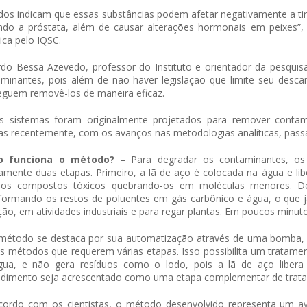
dos indicam que essas substâncias podem afetar negativamente a ti
indo a próstata, além de causar alterações hormonais em peixes”,
tica pelo IQSC.
do Bessa Azevedo, professor do Instituto e orientador da pesqui
minantes, pois além de não haver legislação que limite seu desca
guem removê-los de maneira eficaz.
es sistemas foram originalmente projetados para remover conta
s recentemente, com os avanços nas metodologias analíticas, passam
 funciona o método?
– Para degradar os contaminantes, os 
amente duas etapas. Primeiro, a lã de aço é colocada na água e lib
os compostos tóxicos quebrando-os em moléculas menores. Dep
formando os restos de poluentes em gás carbônico e água, o que j
ação, em atividades industriais e para regar plantas. Em poucos minu
método se destaca por sua automatização através de uma bomba, s
s métodos que requerem várias etapas. Isso possibilita um tratame
gua, e não gera resíduos como o lodo, pois a lã de aço libera
dimento seja acrescentado como uma etapa complementar de trata
ordo com os cientistas, o método desenvolvido representa um ava