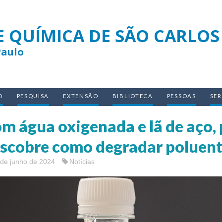
E QUÍMICA DE SÃO CARLOS
Paulo
O
PESQUISA
EXTENSÃO
BIBLIOTECA
PESSOAS
SE
m água oxigenada e lã de aço,
scobre como degradar poluent
 de junho de 2024
Notícias