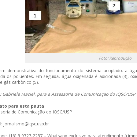
Foto: Reprodução
em demonstrativa do funciona
mento do sistema acoplado: a água
da os poluentes. Em seguida, água oxigenada é adicionada (3), o
e gás carbônico (5).
: Gabriele Maciel, para a Assessoria de Comunicação do IQSC/USP
ato para esta pauta
ssoria de Comunicação do IQSC/USP
l: jornalismo@iqsc.usp.br
one: (16) 9 9727-2257 – Whatsapp exclusivo para atendimento à imp