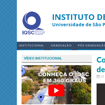
INSTITUTO D
Universidade de São 
INSTITUCIONAL
GRADUAÇÃO
PÓS-GRADUAÇÃ
Co
VÍDEO INSTITUCIONAL
de
24