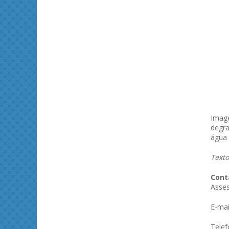
Imag
degra
água 
Texto
Cont
Asse
E-mai
Telef