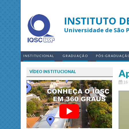
INSTITUTO D
Universidade de São 
INSTITUCIONAL
GRADUAÇÃO
PÓS-GRADUAÇÃ
Ap
VÍDEO INSTITUCIONAL
16