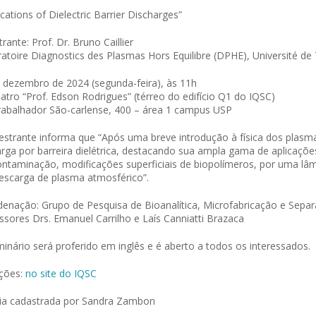
ications of Dielectric Barrier Discharges”
trante: Prof. Dr. Bruno Caillier
atoire Diagnostics des Plasmas Hors Equilibre (DPHE), Université de
 dezembro de 2024 (segunda-feira), às 11h
eatro “Prof. Edson Rodrigues” (térreo do edifício Q1 do IQSC)
rabalhador São-carlense, 400 – área 1 campus USP
estrante informa que “Após uma breve introdução à física dos plasm
rga por barreira dielétrica, destacando sua ampla gama de aplicaçõe
ntaminação, modificações superficiais de biopolímeros, por uma lâm
escarga de plasma atmosférico”.
enação: Grupo de Pesquisa de Bioanalítica, Microfabricação e Sepa
ssores Drs. Emanuel Carrilho e Laís Canniatti Brazaca
inário será proferido em inglês e é aberto a todos os interessados.
ições:
no site do IQSC
ia cadastrada por Sandra Zambon