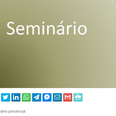
 of Separation Science
Sustainable Energy Technolog
Assessments
ário presencial