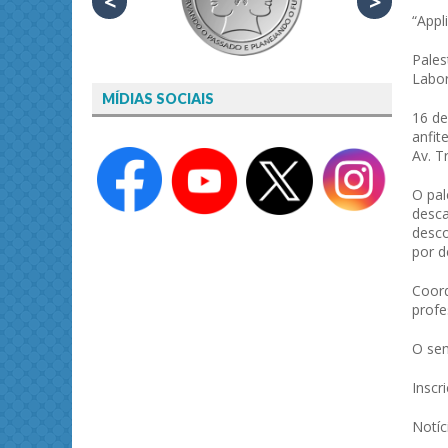
<
>
“Appl
Pales
Labor
MÍDIAS SOCIAIS
16 de
anfit
Av. T
O pal
desca
desco
por d
Coord
profe
O sem
Inscr
Notíc