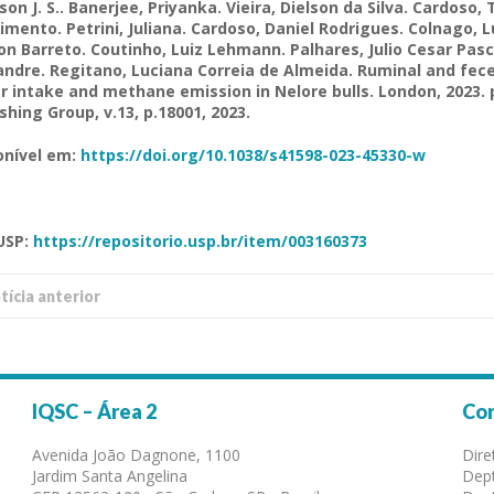
ison
J. S..
Banerjee
,
Priyanka
. Vieira,
Dielson
da Silva. Cardoso,
imento.
Petrini
, Juliana. Cardoso, Daniel Rodrigues.
Colnago
, 
on Barreto. Coutinho, Luiz
Lehmann
. Palhares,
Julio
Cesar
Pasc
andre.
Regitano
, Luciana Correia de Almeida.
Ruminal
and
fec
r
intake
and
methane
emission
in Nelore
bulls
. London, 2023.
ishing
Group
, v.13, p.18001, 2023.
onível
em:
https://
doi.org/10.1038/s41598-023-45330-w
USP
:
https://
repositorio.usp.br/item/003160373
í­cia anterior
IQSC – Área 2
Co
Avenida João Dagnone, 1100
Dire
Jardim Santa Angelina
Dept