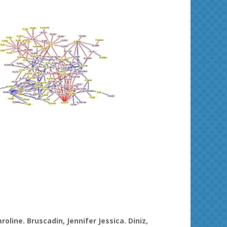
ies and
Journal of Molecular Liquids
Solid 
aroline.
Bruscadin
, Jennifer Jessica. Diniz,