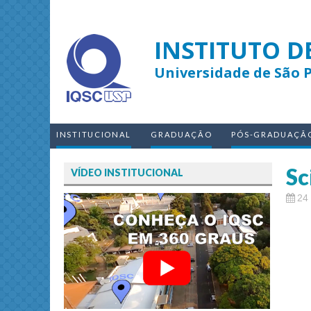
INSTITUTO D
Universidade de São 
INSTITUCIONAL
GRADUAÇÃO
PÓS-GRADUAÇÃ
Sc
VÍDEO INSTITUCIONAL
24