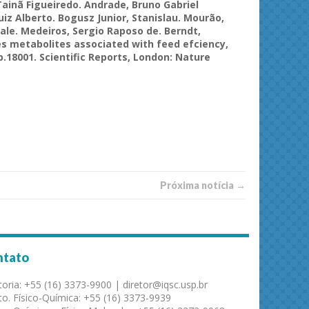
Tainã
Figueiredo. Andrade, Bruno Gabriel
Luiz Alberto.
Bogusz
Junior,
Stanislau
. Mourão,
ale
. Medeiros, Sergio Raposo de.
Berndt
,
es
metabolites
associated
with
feed
efciency
,
 p.18001.
Scientific
Reports
, London:
Nature
Próxima notí­­cia →
ntato
toria: +55 (16) 3373-9900 | diretor@iqsc.usp.br
o. Físico-Química: +55 (16) 3373-9939