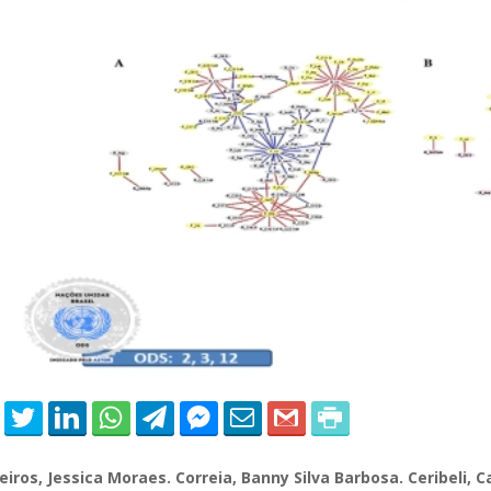
 of Separation Science
Sustainable Energy Technolog
Assessments
eiros, Jessica Moraes. Correia,
Banny
Silva Barbosa.
Ceribeli
, C