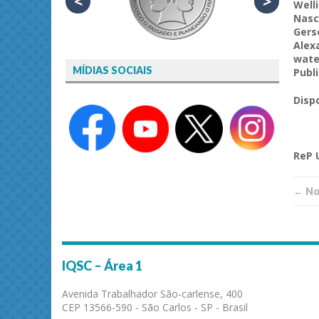
<
>
Well
Nasc
Gers
Alex
wate
MÍDIAS SOCIAIS
Publ
Disp
ReP
← Not
IQSC – Área 1
Avenida Trabalhador São-carlense, 400
CEP 13566-590 - São Carlos - SP - Brasil