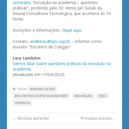
seminário
“Inovação na academia – questões
práticas”, proferido pelo Dr. Henry Jun Suzuki da
Axonal Consultoria Tecnológica, que acontece às 14
horas.
Inscrições e informações:
clique aqui
.
Contato:
andleitao@iqsc.usp.br
– informe como
assunto “Encontro de Colegas”
Leia também:
Vamos falar sobre questões práticas da inovação na
academia
(Atualizado em 17/04/2023)
TAGS:
ANDREI LEITÃO
ENCONTRO DE PESQUISADORES
INOVAÇÃO
IQSC
QUÍMICA
← Notí­cia anterior
Próxima notí­­cia →