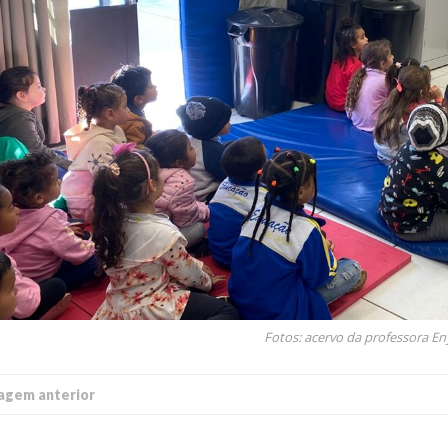
 of Separation Science
Sustainable Energy Technolog
Assessments
Fotos: acervo da professora Eny
agem anterior