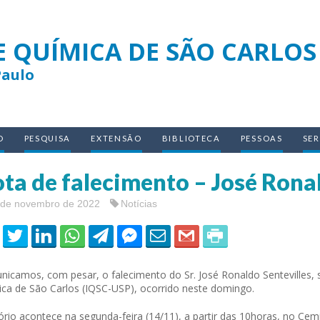
E QUÍMICA DE SÃO CARLOS
Paulo
O
PESQUISA
EXTENSÃO
BIBLIOTECA
PESSOAS
SE
ta de falecimento – José Ronal
 de novembro de 2022
Notícias
icamos, com pesar, o falecimento do Sr. José Ronaldo Sentevilles, s
ca de São Carlos (IQSC-USP), ocorrido neste domingo.
ório acontece na segunda-feira (14/11), a partir das 10horas, no C