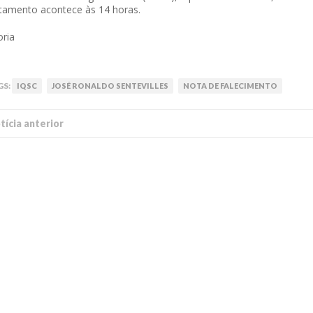
tamento acontece às 14 horas.
oria
GS:
IQSC
JOSÉ RONALDO SENTEVILLES
NOTA DE FALECIMENTO
í­cia anterior
 of Separation Science
Sustainable Energy Technolog
Assessments