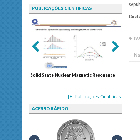
sepul
PUBLICAÇÕES CIENTÍFICAS
Diret
TA
← Not
Previ
Next
ous
Solid State Nuclear Magnetic Resonance
Journal
[+] Publicações Científicas
ACESSO RÁPIDO