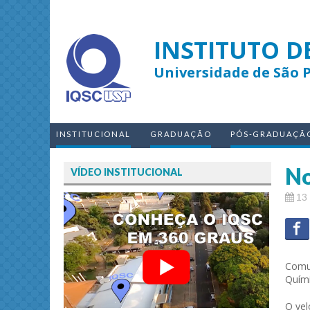
INSTITUTO D
Universidade de São 
INSTITUCIONAL
GRADUAÇÃO
PÓS-GRADUAÇÃ
No
VÍDEO INSTITUCIONAL
13
Comun
Quími
O vel