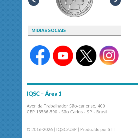
<
>
MÍDIAS SOCIAIS
IQSC – Área 1
Avenida Trabalhador São-carlense, 400
CEP 13566-590 - São Carlos - SP - Brasil
© 2016-2026 | IQSC/USP | Produzido por STI