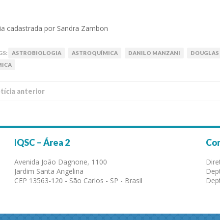
ia cadastrada por Sandra Zambon
GS:
ASTROBIOLOGIA
ASTROQUÍMICA
DANILO MANZANI
DOUGLAS
MICA
í­cia anterior
IQSC – Área 2
Co
Avenida João Dagnone, 1100
Dire
Jardim Santa Angelina
Dept
CEP 13563-120 - São Carlos - SP - Brasil
Dept