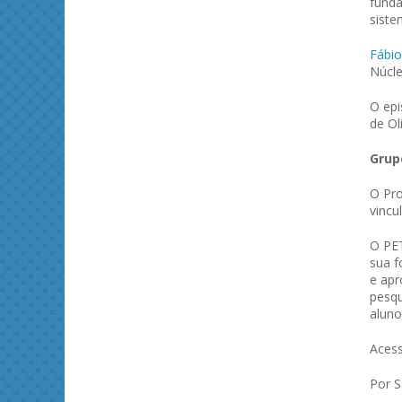
funda
siste
Fábio
Núcle
O epi
de Ol
Grup
O Pro
vincu
O PET
sua f
e apr
pesqu
aluno
Acess
Por 