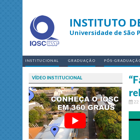
INSTITUTO D
Universidade de São 
INSTITUCIONAL
GRADUAÇÃO
PÓS-GRADUAÇÃ
“F
VÍDEO INSTITUCIONAL
re
22