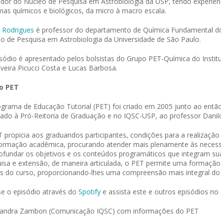
dor do Núcleo de Pesquisa em Astrobiologia da USP, tendo experiênc
mas químicos e biológicos, da micro à macro escala.
 Rodrigues
é professor do departamento de Química Fundamental do
o de Pesquisa em Astrobiologia da Universidade de São Paulo.
sódio é apresentado pelos bolsistas do Grupo PET-Química do Institu
iveira Picucci Costa e Lucas Barbosa.
o PET
grama de Educação Tutorial (PET) foi criado em 2005 junto ao entã
lado à Pró-Reitoria de Graduação e no IQSC-USP, ao professor Danil
 propicia aos graduandos participantes, condições para a realização
ormação acadêmica, procurando atender mais plenamente às necessi
ofundar os objetivos e os conteúdos programáticos que integram sua
isa e extensão, de maneira articulada, o PET permite uma formação 
s do curso, proporcionando-lhes uma compreensão mais integral d
e o episódio através do
Spotify
e assista este e outros episódios no
Sandra Zambon (Comunicação IQSC) com informações do PET