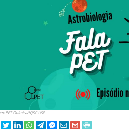
 of Separation Science
Sustainable Energy Technolog
Assessments
m: PET-Química/IQSC-USP