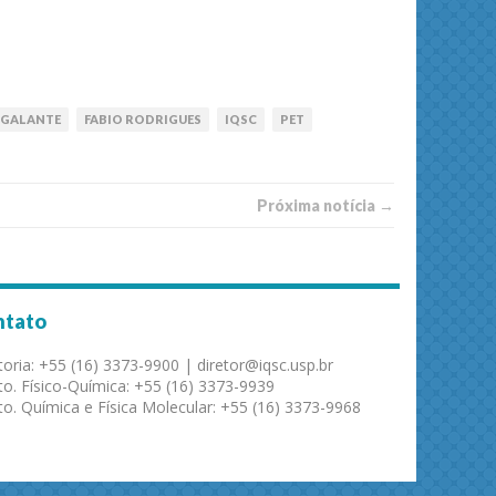
 GALANTE
FABIO RODRIGUES
IQSC
PET
Próxima notí­­cia →
ntato
toria: +55 (16) 3373-9900 | diretor@iqsc.usp.br
o. Físico-Química: +55 (16) 3373-9939
o. Química e Física Molecular: +55 (16) 3373-9968