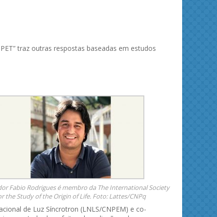
a PET” traz outras respostas baseadas em estudos
or Fabio Rodrigues é membro da The International Society
or the Study of the Origin of Life. Foto: Lattes/CNPq
Nacional de Luz Síncrotron (LNLS/CNPEM) e co-