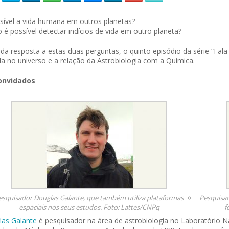
sível a vida humana em outros planetas?
é possível detectar indícios de vida em outro planeta?
da resposta a estas duas perguntas, o quinto episódio da série “Fal
da no universo e a relação da Astrobiologia com a Química.
onvidados
esquisador Douglas Galante, que também utiliza plataformas
Pesquisad
espaciais nos seus estudos. Foto: Lattes/CNPq
f
as Galante
é pesquisador na área de astrobiologia no Laboratório 