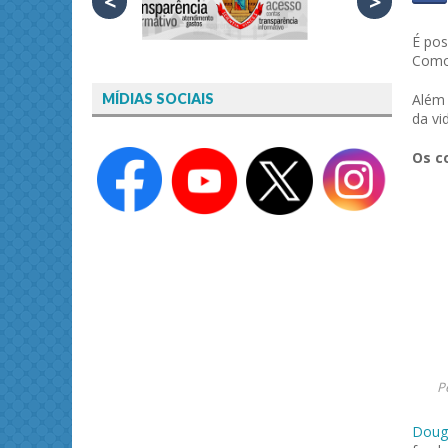
<
>
É pos
Como 
Além 
MÍDIAS SOCIAIS
da vi
Os c
P
Dougl