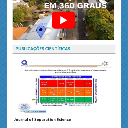
PUBLICAÇÕES CIENTÍFICAS
Journal of Separation Science
Susta