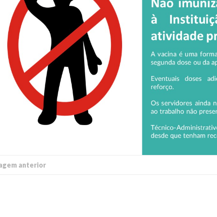
 of Separation Science
Sustainable Energy Technolog
Assessments
agem anterior