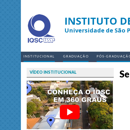
INSTITUTO D
Universidade de São 
INSTITUCIONAL
GRADUAÇÃO
PÓS-GRADUAÇÃ
Se
VÍDEO INSTITUCIONAL