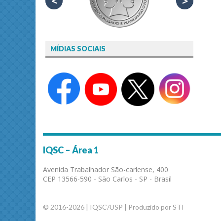
<
>
MÍDIAS SOCIAIS
IQSC – Área 1
Avenida Trabalhador São-carlense, 400
CEP 13566-590 - São Carlos - SP - Brasil
© 2016-2026 | IQSC/USP | Produzido por STI