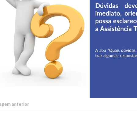
able Energy Technologies and
Journal of Molecular Liquids
ments
agem anterior