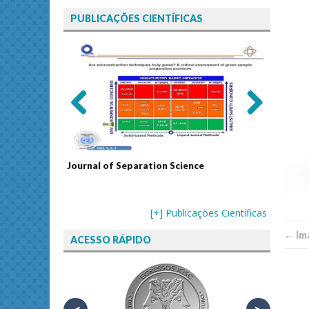
PUBLICAÇÕES CIENTÍFICAS
Previ
Next
ous
echnology
Journal of Separation Science
Sustain
Assess
[+] Publicações Científicas
← Im
ACESSO RÁPIDO