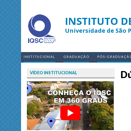
INSTITUTO D
Universidade de São 
INSTITUCIONAL
GRADUAÇÃO
PÓS-GRADUAÇÃ
Dú
VÍDEO INSTITUCIONAL