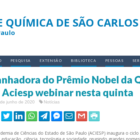
E QUÍMICA DE SÃO CARLOS
Paulo
O
PESQUISA
EXTENSÃO
BIBLIOTECA
PESSOAS
SE
nhadora do Prêmio Nobel da Q
 Aciesp webinar nesta quinta
 de junho de 2020
Notícias
demia de Ciências do Estado de São Paulo (ACIESP) inaugura o ciclo
 educação, ciência, tecnologia e sociedade, reunindo grandes nomes 