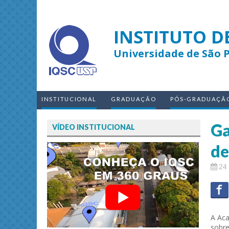
INSTITUTO D
Universidade de São 
INSTITUCIONAL
GRADUAÇÃO
PÓS-GRADUAÇÃ
Ga
VÍDEO INSTITUCIONAL
de
24
A Aca
sobre