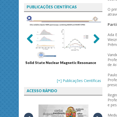
PUBLICAÇÕES CIENTÍFICAS
O pri
atrav
Part
Ada E
Weizm
Prêm
Previ
Next
ous
Vande
Profe
Solid State Nuclear Magnetic Resonance
Journal
de Ar
Paulo
Profe
[+] Publicações Científicas
presi
ACESSO RÁPIDO
Regi
Profe
e pes
Medi