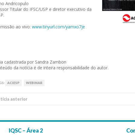
no Andricopulo
ssor Titular do IFSC/USP e diretor executivo da
P.
missão ao vivo:
www.tinyurl.com/yamxo7je
ia cadastrada por Sandra Zambon
teúdo da notícia é de inteira responsabilidade do autor.
GS:
ACIESP
WEBINAR
í­cia anterior
IQSC – Área 2
Co