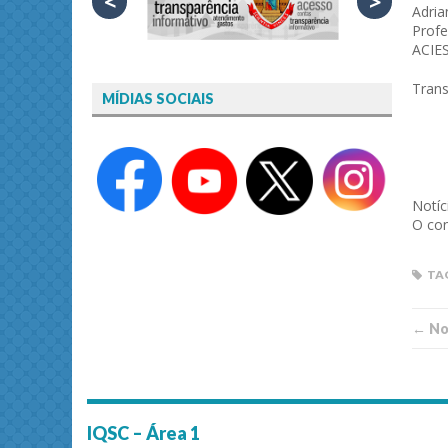
<
>
Adria
Profe
ACIES
Trans
MÍDIAS SOCIAIS
Notíc
O con
TA
← Not
IQSC – Área 1