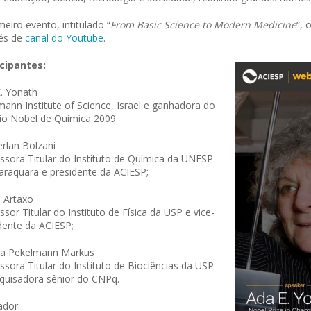
meiro evento, intitulado “
From Basic Science to Modern Medicine
“, 
és de
canal do Youtube
.
icipantes:
. Yonath
ann Institute of Science, Israel e ganhadora do
io Nobel de Química 2009
rlan Bolzani
ssora Titular do Instituto de Química da UNESP
 of Separation Science
Sustainable Energy Technolog
araquara e presidente da ACIESP;
Assessments
 Artaxo
ssor Titular do Instituto de Física da USP e vice-
dente da ACIESP;
na Pekelmann Markus
ssora Titular do Instituto de Biociências da USP
quisadora sênior do CNPq.
ador: