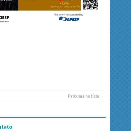
Próxima notí­­cia →
ntato