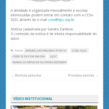
A atividade é organizada mensalmente e escolas
interessadas podem entrar em contato com a CCEx-
IQSC através do e-mail
ccex@iqsc.usp.br
Notícia cadastrada por Sandra Zambon
O conteúdo da notícia é de inteira responsabilidade do
autor.
TAGS:
ANDRÉ LUIZ MELEIRO PORTO
CCEX-IQSC
CIENTISTA POR UM DIA
IQSC
MARIA OLIMPIA DE OLIVEIRA REZENDE
← Notí­cia anterior
Próxima notí­­cia →
VÍDEO INSTITUCIONAL