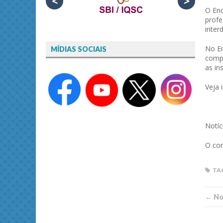
<
>
O Enc
profe
inter
No En
MÍDIAS SOCIAIS
compo
as in
Veja 
Notíc
O con
TA
← Not