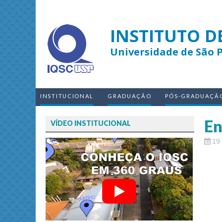
INSTITUTO D
Universidade de São 
INSTITUCIONAL
GRADUAÇÃO
PÓS-GRADUAÇÃ
En
VÍDEO INSTITUCIONAL
19