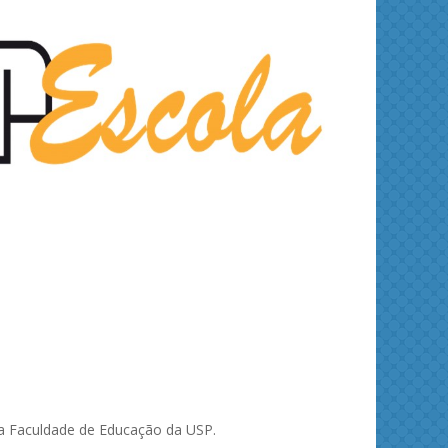
ies and
Journal of Molecular Liquids
Solid 
 na Faculdade de Educação da USP.