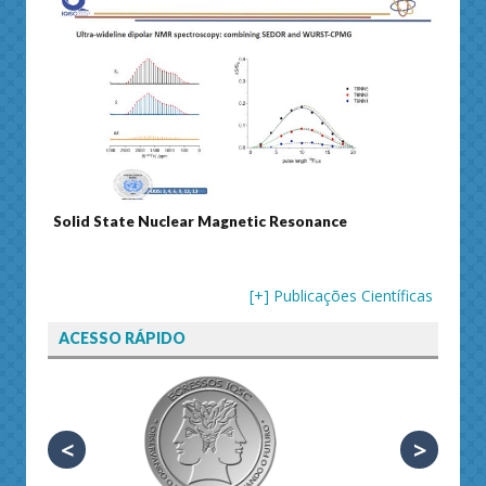
Solid State Nuclear Magnetic Resonance
Journal o
[+] Publicações Científicas
ACESSO RÁPIDO
<
>